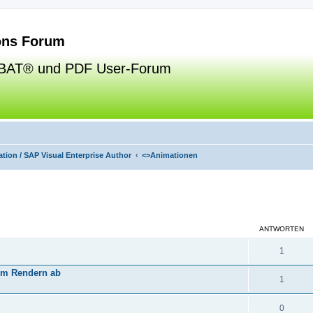
ns Forum
BAT® und PDF User-Forum
tion / SAP Visual Enterprise Author
<>
Animationen
eiterte Suche
ANTWORTEN
1
eim Rendern ab
1
0