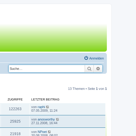
Anmelden
Suche
Erweiterte Suche
13 Themen • Seite
1
von
1
ZUGRIFFE
LETZTER BEITRAG
von
raphi
122263
07.05.2009, 11:24
von
anosworthy
25925
27.11.2008, 16:44
von
NPoet
21918
20.08.2008, 08:02