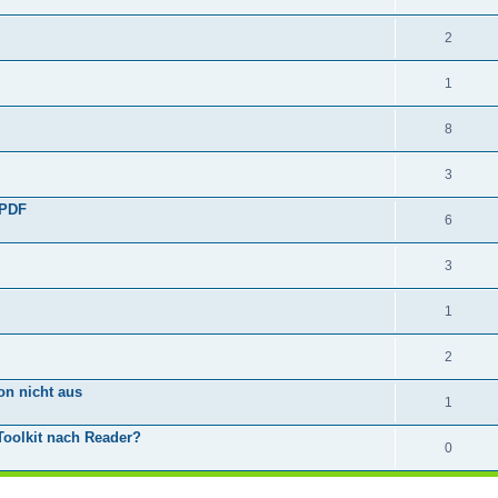
2
1
8
3
 PDF
6
3
1
2
on nicht aus
1
Toolkit nach Reader?
0