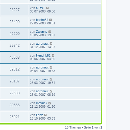
von
STWT
28227
30.07.2008, 09:50
von
basho84
25499
27.05.2008, 08:01
von
Zwenny
46209
18.05.2008, 13:07
von
acronaut
29742
31.12.2007, 14:57
von
Hendrik82
46563
09.06.2007, 04:56
von
acronaut
32812
03.04.2007, 19:43
von
acronaut
26107
26.03.2007, 19:54
von
acronaut
29688
26.01.2007, 08:19
von
mavue7
30566
21.12.2006, 01:50
von
Lenz
26921
13.10.2006, 03:33
13 Themen • Seite
1
von
1