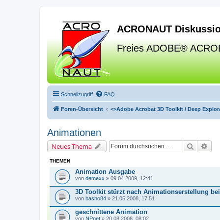
ACRONAUT Diskussio
Freies ADOBE® ACRO
Schnellzugriff
FAQ
Foren-Übersicht
<>
Adobe Acrobat 3D Toolkit / Deep Explora
Animationen
Suche
Erw
Neues Thema
THEMEN
Animation Ausgabe
von
demexx
» 09.04.2009, 12:41
3D Toolkit stürzt nach Animationserstellung b
von
basho84
» 21.05.2008, 17:51
geschnittene Animation
von
NPoet
» 20.08.2008, 08:02