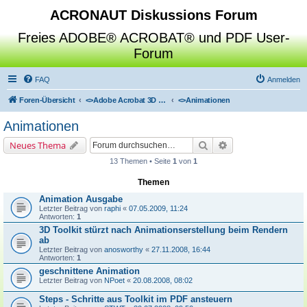
ACRONAUT Diskussions Forum
Freies ADOBE® ACROBAT® und PDF User-
Forum
FAQ
Anmelden
Foren-Übersicht
<>
Adobe Acrobat 3D Toolkit / Deep Exploration / SAP Visual Enterprise Author
<>
Animationen
Animationen
Suche
Erweiterte Suche
Neues Thema
13 Themen • Seite
1
von
1
Themen
Animation Ausgabe
Letzter Beitrag von
raphi
«
07.05.2009, 11:24
Antworten:
1
3D Toolkit stürzt nach Animationserstellung beim Rendern
ab
Letzter Beitrag von
anosworthy
«
27.11.2008, 16:44
Antworten:
1
geschnittene Animation
Letzter Beitrag von
NPoet
«
20.08.2008, 08:02
Steps - Schritte aus Toolkit im PDF ansteuern