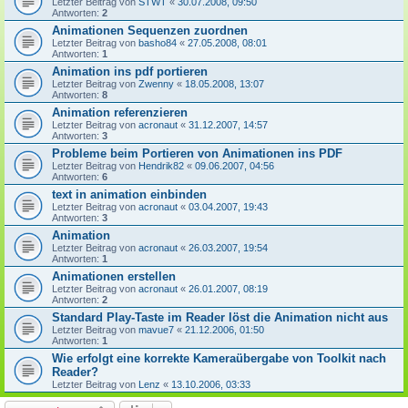
Letzter Beitrag von
STWT
«
30.07.2008, 09:50
Antworten:
2
Animationen Sequenzen zuordnen
Letzter Beitrag von
basho84
«
27.05.2008, 08:01
Antworten:
1
Animation ins pdf portieren
Letzter Beitrag von
Zwenny
«
18.05.2008, 13:07
Antworten:
8
Animation referenzieren
Letzter Beitrag von
acronaut
«
31.12.2007, 14:57
Antworten:
3
Probleme beim Portieren von Animationen ins PDF
Letzter Beitrag von
Hendrik82
«
09.06.2007, 04:56
Antworten:
6
text in animation einbinden
Letzter Beitrag von
acronaut
«
03.04.2007, 19:43
Antworten:
3
Animation
Letzter Beitrag von
acronaut
«
26.03.2007, 19:54
Antworten:
1
Animationen erstellen
Letzter Beitrag von
acronaut
«
26.01.2007, 08:19
Antworten:
2
Standard Play-Taste im Reader löst die Animation nicht aus
Letzter Beitrag von
mavue7
«
21.12.2006, 01:50
Antworten:
1
Wie erfolgt eine korrekte Kameraübergabe von Toolkit nach
Reader?
Letzter Beitrag von
Lenz
«
13.10.2006, 03:33