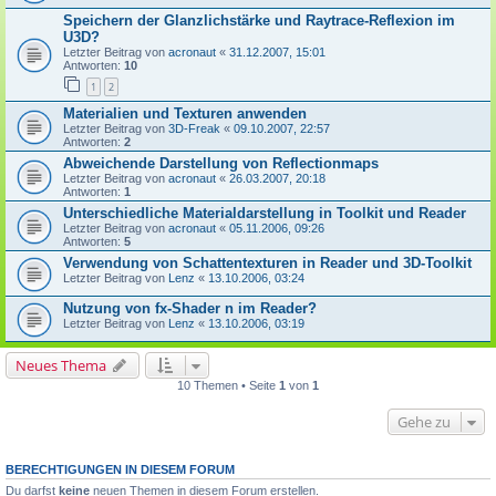
Speichern der Glanzlichstärke und Raytrace-Reflexion im
U3D?
Letzter Beitrag von
acronaut
«
31.12.2007, 15:01
Antworten:
10
1
2
Materialien und Texturen anwenden
Letzter Beitrag von
3D-Freak
«
09.10.2007, 22:57
Antworten:
2
Abweichende Darstellung von Reflectionmaps
Letzter Beitrag von
acronaut
«
26.03.2007, 20:18
Antworten:
1
Unterschiedliche Materialdarstellung in Toolkit und Reader
Letzter Beitrag von
acronaut
«
05.11.2006, 09:26
Antworten:
5
Verwendung von Schattentexturen in Reader und 3D-Toolkit
Letzter Beitrag von
Lenz
«
13.10.2006, 03:24
Nutzung von fx-Shader n im Reader?
Letzter Beitrag von
Lenz
«
13.10.2006, 03:19
Neues Thema
10 Themen • Seite
1
von
1
Gehe zu
BERECHTIGUNGEN IN DIESEM FORUM
Du darfst
keine
neuen Themen in diesem Forum erstellen.