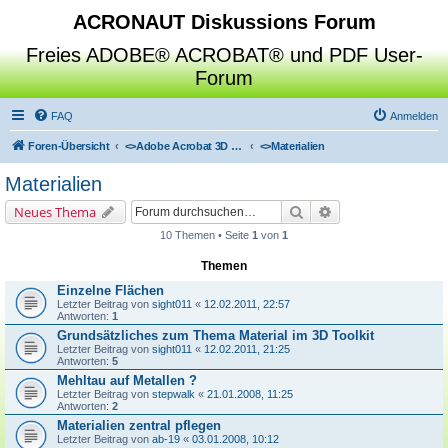
ACRONAUT Diskussions Forum
Freies ADOBE® ACROBAT® und PDF User-
Forum
FAQ
Anmelden
Foren-Übersicht
<>
Adobe Acrobat 3D Toolkit / Deep Exploration / SAP Visual Enterprise Author
<>
Materialien
Materialien
Suche
Erweiterte Suche
Neues Thema
10 Themen • Seite
1
von
1
Themen
Einzelne Flächen
Letzter Beitrag von
sight011
«
12.02.2011, 22:57
Antworten:
1
Grundsätzliches zum Thema Material im 3D Toolkit
Letzter Beitrag von
sight011
«
12.02.2011, 21:25
Antworten:
5
Mehltau auf Metallen ?
Letzter Beitrag von
stepwalk
«
21.01.2008, 11:25
Antworten:
2
Materialien zentral pflegen
Letzter Beitrag von
ab-19
«
03.01.2008, 10:12