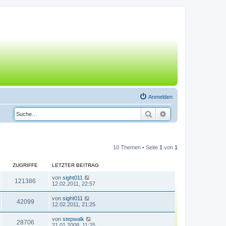
Anmelden
Suche
Erweiterte Suche
10 Themen • Seite
1
von
1
ZUGRIFFE
LETZTER BEITRAG
von
sight011
121386
12.02.2011, 22:57
von
sight011
42099
12.02.2011, 21:25
von
stepwalk
28706
21.01.2008, 11:25