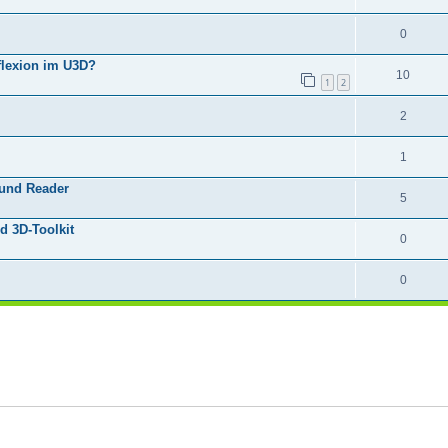
0
flexion im U3D?
10
1
2
2
1
 und Reader
5
d 3D-Toolkit
0
0