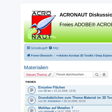
ACRONAUT Diskussio
Freies ADOBE® ACRO
Schnellzugriff
FAQ
Foren-Übersicht
<>
Adobe Acrobat 3D Toolkit / Deep Explora
Materialien
Suche
Erw
Neues Thema
THEMEN
Einzelne Flächen
von
3D-ler
» 24.10.2008, 13:55
Grundsätzliches zum Thema Material im 3D Too
von
Dr. Keindoktor
» 09.10.2006, 02:54
Mehltau auf Metallen ?
von
stepwalk
» 14.01.2008, 23:12