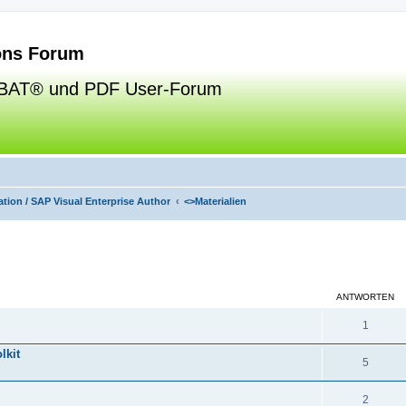
ns Forum
BAT® und PDF User-Forum
tion / SAP Visual Enterprise Author
<>
Materialien
eiterte Suche
ANTWORTEN
1
lkit
5
2