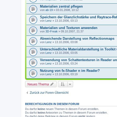
Materialien zentral pflegen
von
ab-19
» 03.01.2008, 10:12
Speichern der Glanzlichstärke und Raytrace-Re
von
Lenz
» 13.10.2006, 03:13
Materialien und Texturen anwenden
von
3D-Freak
» 09.10.2007, 21:37
Abweichende Darstellung von Reflectionmaps
von
Lenz
» 13.10.2006, 03:08
Unterschiedliche Materialdarstellung in Toolkit
von
Lenz
» 13.10.2006, 03:05
Verwendung von Schattentexturen in Reader un
von
Lenz
» 13.10.2006, 03:24
Nutzung von fx-Shader n im Reader?
von
Lenz
» 13.10.2006, 03:19
Neues Thema
Zurück zur Foren-Übersicht
BERECHTIGUNGEN IN DIESEM FORUM
Du darfst
keine
neuen Themen in diesem Forum erstellen.
Du darfst
keine
Antworten zu Themen in diesem Forum erstellen.
Du darfst deine Beiträge in diesem Forum
nicht
ändern.