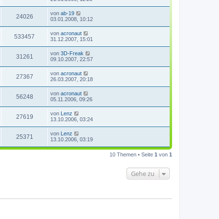
von
ab-19
24026
03.01.2008, 10:12
von
acronaut
533457
31.12.2007, 15:01
von
3D-Freak
31261
09.10.2007, 22:57
von
acronaut
27367
26.03.2007, 20:18
von
acronaut
56248
05.11.2006, 09:26
von
Lenz
27619
13.10.2006, 03:24
von
Lenz
25371
13.10.2006, 03:19
10 Themen • Seite
1
von
1
Gehe zu