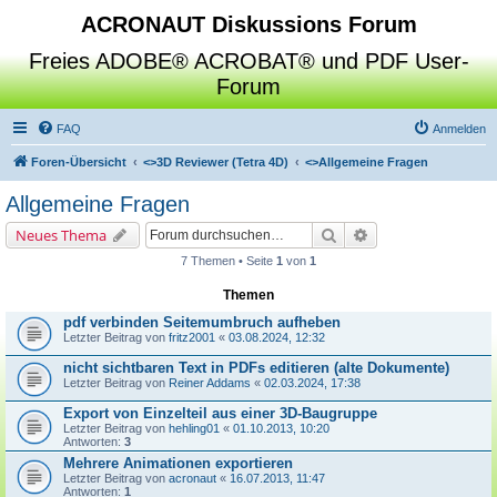
ACRONAUT Diskussions Forum
Freies ADOBE® ACROBAT® und PDF User-
Forum
FAQ
Anmelden
Foren-Übersicht
<>
3D Reviewer (Tetra 4D)
<>
Allgemeine Fragen
Allgemeine Fragen
Suche
Erweiterte Suche
Neues Thema
7 Themen • Seite
1
von
1
Themen
pdf verbinden Seitemumbruch aufheben
Letzter Beitrag von
fritz2001
«
03.08.2024, 12:32
nicht sichtbaren Text in PDFs editieren (alte Dokumente)
Letzter Beitrag von
Reiner Addams
«
02.03.2024, 17:38
Export von Einzelteil aus einer 3D-Baugruppe
Letzter Beitrag von
hehling01
«
01.10.2013, 10:20
Antworten:
3
Mehrere Animationen exportieren
Letzter Beitrag von
acronaut
«
16.07.2013, 11:47
Antworten:
1