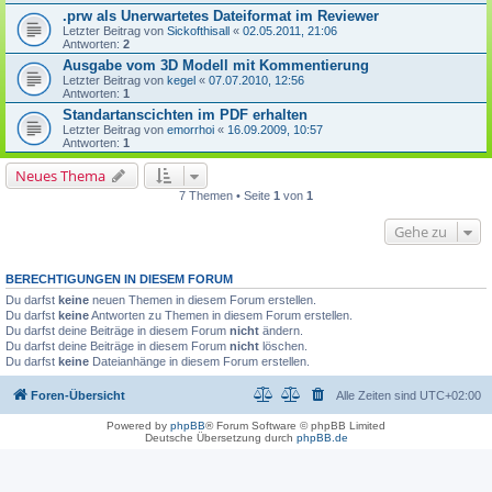
.prw als Unerwartetes Dateiformat im Reviewer
Letzter Beitrag von
Sickofthisall
«
02.05.2011, 21:06
Antworten:
2
Ausgabe vom 3D Modell mit Kommentierung
Letzter Beitrag von
kegel
«
07.07.2010, 12:56
Antworten:
1
Standartanscichten im PDF erhalten
Letzter Beitrag von
emorrhoi
«
16.09.2009, 10:57
Antworten:
1
Neues Thema
7 Themen • Seite
1
von
1
Gehe zu
BERECHTIGUNGEN IN DIESEM FORUM
Du darfst
keine
neuen Themen in diesem Forum erstellen.
Du darfst
keine
Antworten zu Themen in diesem Forum erstellen.
Du darfst deine Beiträge in diesem Forum
nicht
ändern.
Du darfst deine Beiträge in diesem Forum
nicht
löschen.
Du darfst
keine
Dateianhänge in diesem Forum erstellen.
Foren-Übersicht
Alle Zeiten sind
UTC+02:00
Powered by
phpBB
® Forum Software © phpBB Limited
Deutsche Übersetzung durch
phpBB.de