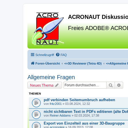
ACRONAUT Diskussio
Freies ADOBE® ACRO
Schnellzugriff
FAQ
Foren-Übersicht
<>
3D Reviewer (Tetra 4D)
<>
Allgemeine 
Allgemeine Fragen
Suche
Erw
Neues Thema
THEMEN
pdf verbinden Seitemumbruch aufheben
von
fritz2001
» 03.08.2024, 12:32
nicht sichtbaren Text in PDFs editieren (alte D
von
Reiner Addams
» 02.03.2024, 17:38
Export von Einzelteil aus einer 3D-Baugruppe
von
acrorookie
» 16.09.2013, 12:08