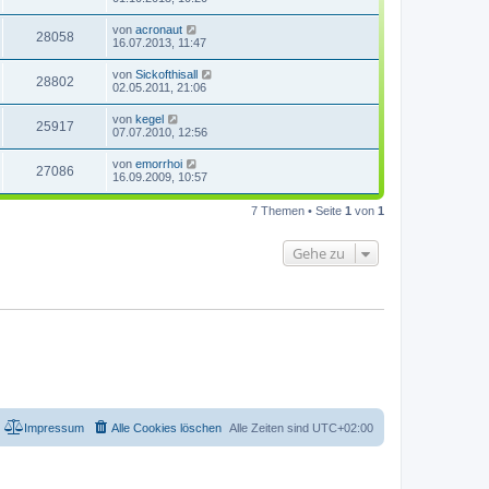
von
acronaut
28058
16.07.2013, 11:47
von
Sickofthisall
28802
02.05.2011, 21:06
von
kegel
25917
07.07.2010, 12:56
von
emorrhoi
27086
16.09.2009, 10:57
7 Themen • Seite
1
von
1
Gehe zu
Impressum
Alle Cookies löschen
Alle Zeiten sind
UTC+02:00