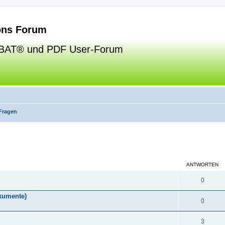
ns Forum
BAT® und PDF User-Forum
Fragen
eiterte Suche
ANTWORTEN
0
okumente)
0
3