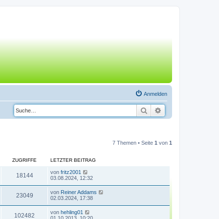
Anmelden
Suche
Erweiterte Suche
7 Themen • Seite
1
von
1
ZUGRIFFE
LETZTER BEITRAG
von
fritz2001
18144
03.08.2024, 12:32
von
Reiner Addams
23049
02.03.2024, 17:38
von
hehling01
102482
01.10.2013, 10:20