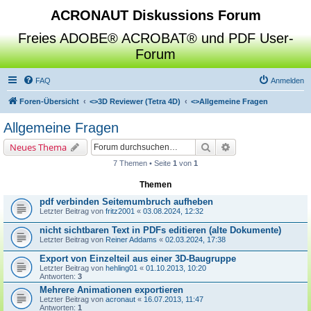
ACRONAUT Diskussions Forum
Freies ADOBE® ACROBAT® und PDF User-
Forum
FAQ
Anmelden
Foren-Übersicht
<>
3D Reviewer (Tetra 4D)
<>
Allgemeine Fragen
Allgemeine Fragen
Suche
Erweiterte Suche
Neues Thema
7 Themen • Seite
1
von
1
Themen
pdf verbinden Seitemumbruch aufheben
Letzter Beitrag von
fritz2001
«
03.08.2024, 12:32
nicht sichtbaren Text in PDFs editieren (alte Dokumente)
Letzter Beitrag von
Reiner Addams
«
02.03.2024, 17:38
Export von Einzelteil aus einer 3D-Baugruppe
Letzter Beitrag von
hehling01
«
01.10.2013, 10:20
Antworten:
3
Mehrere Animationen exportieren
Letzter Beitrag von
acronaut
«
16.07.2013, 11:47
Antworten:
1