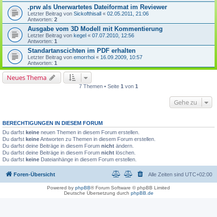
.prw als Unerwartetes Dateiformat im Reviewer
Letzter Beitrag von
Sickofthisall
«
02.05.2011, 21:06
Antworten:
2
Ausgabe vom 3D Modell mit Kommentierung
Letzter Beitrag von
kegel
«
07.07.2010, 12:56
Antworten:
1
Standartanscichten im PDF erhalten
Letzter Beitrag von
emorrhoi
«
16.09.2009, 10:57
Antworten:
1
Neues Thema
7 Themen • Seite
1
von
1
Gehe zu
BERECHTIGUNGEN IN DIESEM FORUM
Du darfst
keine
neuen Themen in diesem Forum erstellen.
Du darfst
keine
Antworten zu Themen in diesem Forum erstellen.
Du darfst deine Beiträge in diesem Forum
nicht
ändern.
Du darfst deine Beiträge in diesem Forum
nicht
löschen.
Du darfst
keine
Dateianhänge in diesem Forum erstellen.
Foren-Übersicht
Alle Zeiten sind
UTC+02:00
Powered by
phpBB
® Forum Software © phpBB Limited
Deutsche Übersetzung durch
phpBB.de