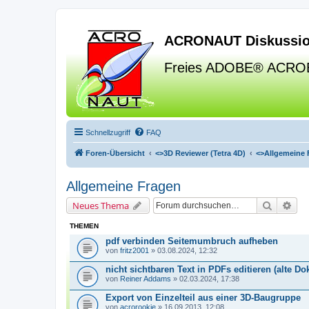
ACRONAUT Diskussio
Freies ADOBE® ACRO
Schnellzugriff
FAQ
Foren-Übersicht
<>
3D Reviewer (Tetra 4D)
<>
Allgemeine 
Allgemeine Fragen
Suche
Erw
Neues Thema
THEMEN
pdf verbinden Seitemumbruch aufheben
von
fritz2001
» 03.08.2024, 12:32
nicht sichtbaren Text in PDFs editieren (alte D
von
Reiner Addams
» 02.03.2024, 17:38
Export von Einzelteil aus einer 3D-Baugruppe
von
acrorookie
» 16.09.2013, 12:08