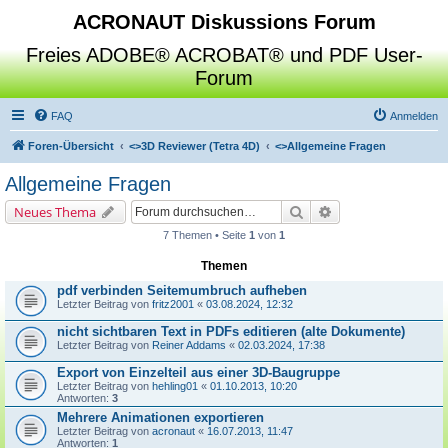
ACRONAUT Diskussions Forum
Freies ADOBE® ACROBAT® und PDF User-
Forum
FAQ
Anmelden
Foren-Übersicht
<>
3D Reviewer (Tetra 4D)
<>
Allgemeine Fragen
Allgemeine Fragen
Suche
Erweiterte Suche
Neues Thema
7 Themen • Seite
1
von
1
Themen
pdf verbinden Seitemumbruch aufheben
Letzter Beitrag von
fritz2001
«
03.08.2024, 12:32
nicht sichtbaren Text in PDFs editieren (alte Dokumente)
Letzter Beitrag von
Reiner Addams
«
02.03.2024, 17:38
Export von Einzelteil aus einer 3D-Baugruppe
Letzter Beitrag von
hehling01
«
01.10.2013, 10:20
Antworten:
3
Mehrere Animationen exportieren
Letzter Beitrag von
acronaut
«
16.07.2013, 11:47
Antworten:
1