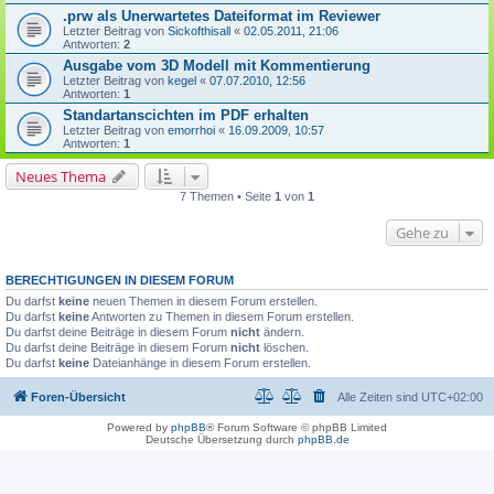
.prw als Unerwartetes Dateiformat im Reviewer
Letzter Beitrag von
Sickofthisall
«
02.05.2011, 21:06
Antworten:
2
Ausgabe vom 3D Modell mit Kommentierung
Letzter Beitrag von
kegel
«
07.07.2010, 12:56
Antworten:
1
Standartanscichten im PDF erhalten
Letzter Beitrag von
emorrhoi
«
16.09.2009, 10:57
Antworten:
1
Neues Thema
7 Themen • Seite
1
von
1
Gehe zu
BERECHTIGUNGEN IN DIESEM FORUM
Du darfst
keine
neuen Themen in diesem Forum erstellen.
Du darfst
keine
Antworten zu Themen in diesem Forum erstellen.
Du darfst deine Beiträge in diesem Forum
nicht
ändern.
Du darfst deine Beiträge in diesem Forum
nicht
löschen.
Du darfst
keine
Dateianhänge in diesem Forum erstellen.
Foren-Übersicht
Alle Zeiten sind
UTC+02:00
Powered by
phpBB
® Forum Software © phpBB Limited
Deutsche Übersetzung durch
phpBB.de