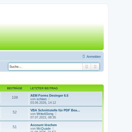
Anmelden
Suche
Erweiterte Suche
BEITRÄGE
LETZTER BEITRAG
AEM Forms Desinger 6.5
108
N
von
schiwo
e
03.06.2026, 14:12
u
e
VBA Schnittstelle für PDF Bea…
52
s
N
von
WriteASong
t
e
07.07.2022, 08:35
e
u
r
e
Account löschen
51
B
s
N
von
McQuade
e
t
e