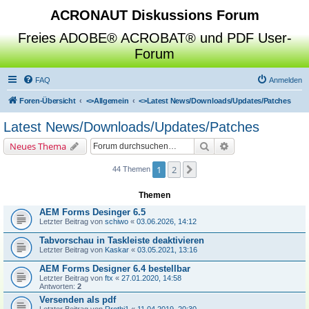
ACRONAUT Diskussions Forum
Freies ADOBE® ACROBAT® und PDF User-
Forum
FAQ
Anmelden
Foren-Übersicht
<>
Allgemein
<>
Latest News/Downloads/Updates/Patches
Latest News/Downloads/Updates/Patches
Suche
Erweiterte Suche
Neues Thema
1
2
Nächste
44 Themen
Themen
AEM Forms Desinger 6.5
Letzter Beitrag von
schiwo
«
03.06.2026, 14:12
Tabvorschau in Taskleiste deaktivieren
Letzter Beitrag von
Kaskar
«
03.05.2021, 13:16
AEM Forms Designer 6.4 bestellbar
Letzter Beitrag von
ftx
«
27.01.2020, 14:58
Antworten:
2
Versenden als pdf