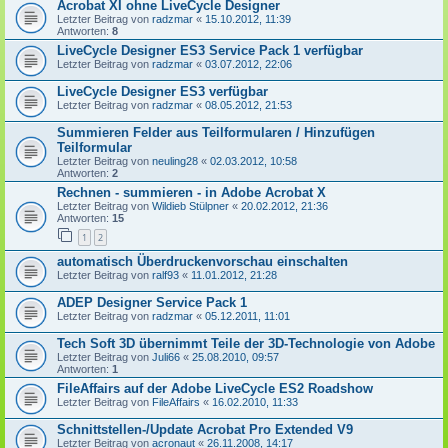
Acrobat XI ohne LiveCycle Designer
Letzter Beitrag von
radzmar
«
15.10.2012, 11:39
Antworten:
8
LiveCycle Designer ES3 Service Pack 1 verfügbar
Letzter Beitrag von
radzmar
«
03.07.2012, 22:06
LiveCycle Designer ES3 verfügbar
Letzter Beitrag von
radzmar
«
08.05.2012, 21:53
Summieren Felder aus Teilformularen / Hinzufügen
Teilformular
Letzter Beitrag von
neuling28
«
02.03.2012, 10:58
Antworten:
2
Rechnen - summieren - in Adobe Acrobat X
Letzter Beitrag von
Wildieb Stülpner
«
20.02.2012, 21:36
Antworten:
15
1
2
automatisch Überdruckenvorschau einschalten
Letzter Beitrag von
ralf93
«
11.01.2012, 21:28
ADEP Designer Service Pack 1
Letzter Beitrag von
radzmar
«
05.12.2011, 11:01
Tech Soft 3D übernimmt Teile der 3D-Technologie von Adobe
Letzter Beitrag von
Juli66
«
25.08.2010, 09:57
Antworten:
1
FileAffairs auf der Adobe LiveCycle ES2 Roadshow
Letzter Beitrag von
FileAffairs
«
16.02.2010, 11:33
Schnittstellen-/Update Acrobat Pro Extended V9
Letzter Beitrag von
acronaut
«
26.11.2008, 14:17