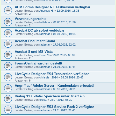
Letzter Beitrag von
Rrothi1
«
11.04.2019, 20:30
AEM Forms Designer 6.1 Testversion verfügbar
Letzter Beitrag von
Andreas H.
«
12.09.2016, 18:35
Antworten:
2
Verwendungsrechte
Letzter Beitrag von
ballslicer
«
01.08.2016, 11:56
Antworten:
2
Acrobat DC ab sofort verfügbar
Letzter Beitrag von
radzmar
«
07.04.2015, 19:04
Acrobat Document Cloud
Letzter Beitrag von
radzmar
«
17.03.2015, 22:02
Acrobat 8 und MS Vista
Letzter Beitrag von
Drum79
«
29.01.2015, 00:09
Antworten:
2
FormsCentral wird eingestellt
Letzter Beitrag von
radzmar
«
21.01.2015, 11:45
LiveCycle Designer ES4 Testversion verfügbar
Letzter Beitrag von
chrissie _2014
«
18.08.2014, 20:48
Antworten:
6
Angriff auf Adobe Server - Kundendaten erbeutet!
Letzter Beitrag von
radzmar
«
05.10.2013, 20:31
Dialog 'PDF-Datei Speichern unter' friert ein
Letzter Beitrag von
ergo1
«
08.07.2013, 08:30
LiveCycle Designer ES3 Service Pack 2 verfügbar
Letzter Beitrag von
radzmar
«
21.11.2012, 21:40