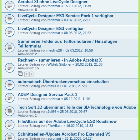
Acrobat XI ohne LiveCycle Designer
Letzter Beitrag von
radzmar
«
15.10.2012, 11:39
Antworten:
8
LiveCycle Designer ES3 Service Pack 1 verfügbar
Letzter Beitrag von
radzmar
«
03.07.2012, 22:06
LiveCycle Designer ES3 verfügbar
Letzter Beitrag von
radzmar
«
08.05.2012, 21:53
Summieren Felder aus Teilformularen / Hinzufügen
Teilformular
Letzter Beitrag von
neuling28
«
02.03.2012, 10:58
Antworten:
2
Rechnen - summieren - in Adobe Acrobat X
Letzter Beitrag von
Wildieb Stülpner
«
20.02.2012, 21:36
Antworten:
15
1
2
automatisch Überdruckenvorschau einschalten
Letzter Beitrag von
ralf93
«
11.01.2012, 21:28
ADEP Designer Service Pack 1
Letzter Beitrag von
radzmar
«
05.12.2011, 11:01
Tech Soft 3D übernimmt Teile der 3D-Technologie von Adobe
Letzter Beitrag von
Juli66
«
25.08.2010, 09:57
Antworten:
1
FileAffairs auf der Adobe LiveCycle ES2 Roadshow
Letzter Beitrag von
FileAffairs
«
16.02.2010, 11:33
Schnittstellen-/Update Acrobat Pro Extended V9
Letzter Beitrag von
acronaut
«
26.11.2008, 14:17