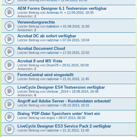
Letzter Beitrag von
Rrothi1
«
11.04.2019, 20:30
AEM Forms Designer 6.1 Testversion verfügbar
Letzter Beitrag von
Andreas H.
«
12.09.2016, 18:35
Antworten:
2
Verwendungsrechte
Letzter Beitrag von
ballslicer
«
01.08.2016, 11:56
Antworten:
2
Acrobat DC ab sofort verfügbar
Letzter Beitrag von
radzmar
«
07.04.2015, 19:04
Acrobat Document Cloud
Letzter Beitrag von
radzmar
«
17.03.2015, 22:02
Acrobat 8 und MS Vista
Letzter Beitrag von
Drum79
«
29.01.2015, 00:09
Antworten:
2
FormsCentral wird eingestellt
Letzter Beitrag von
radzmar
«
21.01.2015, 11:45
LiveCycle Designer ES4 Testversion verfügbar
Letzter Beitrag von
chrissie _2014
«
18.08.2014, 20:48
Antworten:
6
Angriff auf Adobe Server - Kundendaten erbeutet!
Letzter Beitrag von
radzmar
«
05.10.2013, 20:31
Dialog 'PDF-Datei Speichern unter' friert ein
Letzter Beitrag von
ergo1
«
08.07.2013, 08:30
LiveCycle Designer ES3 Service Pack 2 verfügbar
Letzter Beitrag von
radzmar
«
21.11.2012, 21:40