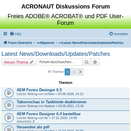
ACRONAUT Diskussions Forum
Freies ADOBE® ACROBAT® und PDF User-
Forum
FAQ
Anmelden
Foren-Übersicht
<>
Allgemein
<>
Latest News/Downloads/Updates/Patches
Latest News/Downloads/Updates/Patches
Suche
Erweiterte Suche
Neues Thema
1
2
Nächste
44 Themen
Themen
AEM Forms Desinger 6.5
Letzter Beitrag von
schiwo
«
03.06.2026, 14:12
Tabvorschau in Taskleiste deaktivieren
Letzter Beitrag von
Kaskar
«
03.05.2021, 13:16
AEM Forms Designer 6.4 bestellbar
Letzter Beitrag von
ftx
«
27.01.2020, 14:58
Antworten:
2
Versenden als pdf