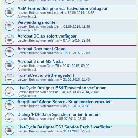
Letzter Beitrag von
Rrothi1
«
11.04.2019, 20:30
AEM Forms Designer 6.1 Testversion verfügbar
Letzter Beitrag von
Andreas H.
«
12.09.2016, 18:35
Antworten:
2
Verwendungsrechte
Letzter Beitrag von
ballslicer
«
01.08.2016, 11:56
Antworten:
2
Acrobat DC ab sofort verfügbar
Letzter Beitrag von
radzmar
«
07.04.2015, 19:04
Acrobat Document Cloud
Letzter Beitrag von
radzmar
«
17.03.2015, 22:02
Acrobat 8 und MS Vista
Letzter Beitrag von
Drum79
«
29.01.2015, 00:09
Antworten:
2
FormsCentral wird eingestellt
Letzter Beitrag von
radzmar
«
21.01.2015, 11:45
LiveCycle Designer ES4 Testversion verfügbar
Letzter Beitrag von
chrissie _2014
«
18.08.2014, 20:48
Antworten:
6
Angriff auf Adobe Server - Kundendaten erbeutet!
Letzter Beitrag von
radzmar
«
05.10.2013, 20:31
Dialog 'PDF-Datei Speichern unter' friert ein
Letzter Beitrag von
ergo1
«
08.07.2013, 08:30
LiveCycle Designer ES3 Service Pack 2 verfügbar
Letzter Beitrag von
radzmar
«
21.11.2012, 21:40