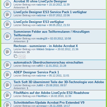
Acrobat XI ohne LiveCycle Designer
Letzter Beitrag von
radzmar
«
15.10.2012, 11:39
Antworten:
8
LiveCycle Designer ES3 Service Pack 1 verfügbar
Letzter Beitrag von
radzmar
«
03.07.2012, 22:06
LiveCycle Designer ES3 verfügbar
Letzter Beitrag von
radzmar
«
08.05.2012, 21:53
Summieren Felder aus Teilformularen / Hinzufügen
Teilformular
Letzter Beitrag von
neuling28
«
02.03.2012, 10:58
Antworten:
2
Rechnen - summieren - in Adobe Acrobat X
Letzter Beitrag von
Wildieb Stülpner
«
20.02.2012, 21:36
Antworten:
15
1
2
automatisch Überdruckenvorschau einschalten
Letzter Beitrag von
ralf93
«
11.01.2012, 21:28
ADEP Designer Service Pack 1
Letzter Beitrag von
radzmar
«
05.12.2011, 11:01
Tech Soft 3D übernimmt Teile der 3D-Technologie von Adobe
Letzter Beitrag von
Juli66
«
25.08.2010, 09:57
Antworten:
1
FileAffairs auf der Adobe LiveCycle ES2 Roadshow
Letzter Beitrag von
FileAffairs
«
16.02.2010, 11:33
Schnittstellen-/Update Acrobat Pro Extended V9
Letzter Beitrag von
acronaut
«
26.11.2008, 14:17