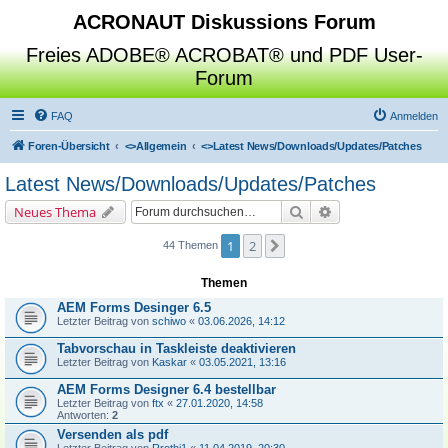
ACRONAUT Diskussions Forum
Freies ADOBE® ACROBAT® und PDF User-
Forum
FAQ
Anmelden
Foren-Übersicht
<>
Allgemein
<>
Latest News/Downloads/Updates/Patches
Latest News/Downloads/Updates/Patches
Suche
Erweiterte Suche
Neues Thema
1
2
Nächste
44 Themen
Themen
AEM Forms Desinger 6.5
Letzter Beitrag von
schiwo
«
03.06.2026, 14:12
Tabvorschau in Taskleiste deaktivieren
Letzter Beitrag von
Kaskar
«
03.05.2021, 13:16
AEM Forms Designer 6.4 bestellbar
Letzter Beitrag von
ftx
«
27.01.2020, 14:58
Antworten:
2
Versenden als pdf