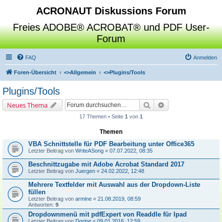
ACRONAUT Diskussions Forum
Freies ADOBE® ACROBAT® und PDF User-
Forum
FAQ
Anmelden
Foren-Übersicht
<>
Allgemein
<>
Plugins/Tools
Plugins/Tools
Suche
Erweiterte Suche
Neues Thema
17 Themen • Seite
1
von
1
Themen
VBA Schnittstelle für PDF Bearbeitung unter Office365
Letzter Beitrag von
WriteASong
«
07.07.2022, 08:35
Beschnittzugabe mit Adobe Acrobat Standard 2017
Letzter Beitrag von
Juergen
«
24.02.2022, 12:48
Mehrere Textfelder mit Auswahl aus der Dropdown-Liste
füllen
Letzter Beitrag von
armine
«
21.08.2019, 08:59
Antworten:
9
Dropdownmenü mit pdfExpert von Readdle für Ipad
Letzter Beitrag von
Dorine
«
09.01.2016, 12:59