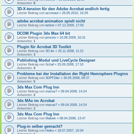
Antworten:
8
3D-X-tension für den Adobe Acrobat endlich fertig
Letzter Beitrag von
acronaut
«
26.05.2010, 16:29
adobe acrobat animation spielt nicht
Letzter Beitrag von
lanket
«
07.12.2009, 17:55
DCOM Plugin 3ds Max 64 bit
Letzter Beitrag von
jenssto
«
10.08.2009, 16:31
Antworten:
1
Plugin für Acrobat 3D Toolkit
Letzter Beitrag von
3D-ler
«
25.11.2008, 11:22
Antworten:
3
Publishing Modul und LiveCycle Designer
Letzter Beitrag von
Schaf
«
25.09.2008, 17:10
Antworten:
4
Probleme bei der Installation der Right Hemisphere Plugins
Letzter Beitrag von
3DPFDler
«
30.05.2008, 08:37
Antworten:
5
3ds Max Com Plug Inn
Letzter Beitrag von
mavue7
«
09.04.2008, 14:24
Antworten:
2
3ds MAx im Acrobat
Letzter Beitrag von
mavue7
«
09.04.2008, 14:24
Antworten:
2
3ds Max Com Plug Inn
Letzter Beitrag von
Maloek
«
08.04.2008, 13:47
Plug-in selber gemacht?
Letzter Beitrag von
Heiko
«
18.07.2007, 15:04