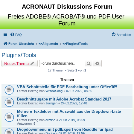
ACRONAUT Diskussions Forum
Freies ADOBE® ACROBAT® und PDF User-
Forum
FAQ
Anmelden
Foren-Übersicht
<>
Allgemein
<>
Plugins/Tools
Plugins/Tools
Suche
Erweiterte Suche
Neues Thema
17 Themen • Seite
1
von
1
Themen
VBA Schnittstelle für PDF Bearbeitung unter Office365
Letzter Beitrag von
WriteASong
«
07.07.2022, 08:35
Beschnittzugabe mit Adobe Acrobat Standard 2017
Letzter Beitrag von
Juergen
«
24.02.2022, 12:48
Mehrere Textfelder mit Auswahl aus der Dropdown-Liste
füllen
Letzter Beitrag von
armine
«
21.08.2019, 08:59
Antworten:
9
Dropdownmenü mit pdfExpert von Readdle für Ipad
Letzter Beitrag von
Dorine
«
09.01.2016, 12:59