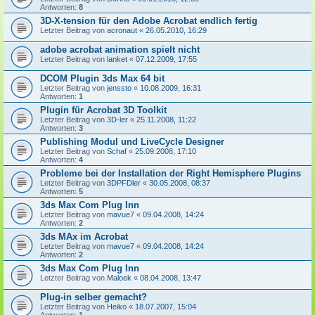
Antworten:
8
3D-X-tension für den Adobe Acrobat endlich fertig
Letzter Beitrag von
acronaut
«
26.05.2010, 16:29
adobe acrobat animation spielt nicht
Letzter Beitrag von
lanket
«
07.12.2009, 17:55
DCOM Plugin 3ds Max 64 bit
Letzter Beitrag von
jenssto
«
10.08.2009, 16:31
Antworten:
1
Plugin für Acrobat 3D Toolkit
Letzter Beitrag von
3D-ler
«
25.11.2008, 11:22
Antworten:
3
Publishing Modul und LiveCycle Designer
Letzter Beitrag von
Schaf
«
25.09.2008, 17:10
Antworten:
4
Probleme bei der Installation der Right Hemisphere Plugins
Letzter Beitrag von
3DPFDler
«
30.05.2008, 08:37
Antworten:
5
3ds Max Com Plug Inn
Letzter Beitrag von
mavue7
«
09.04.2008, 14:24
Antworten:
2
3ds MAx im Acrobat
Letzter Beitrag von
mavue7
«
09.04.2008, 14:24
Antworten:
2
3ds Max Com Plug Inn
Letzter Beitrag von
Maloek
«
08.04.2008, 13:47
Plug-in selber gemacht?
Letzter Beitrag von
Heiko
«
18.07.2007, 15:04