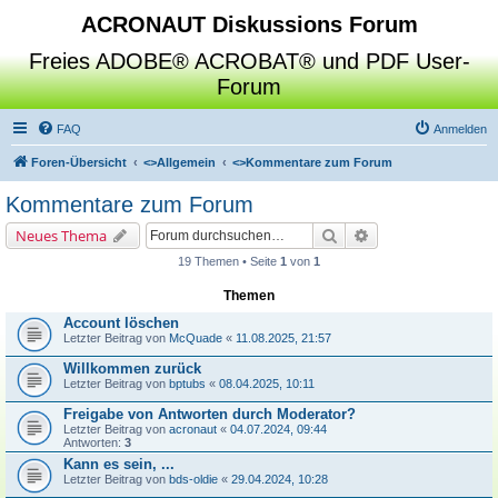
ACRONAUT Diskussions Forum
Freies ADOBE® ACROBAT® und PDF User-
Forum
FAQ
Anmelden
Foren-Übersicht
<>
Allgemein
<>
Kommentare zum Forum
Kommentare zum Forum
Suche
Erweiterte Suche
Neues Thema
19 Themen • Seite
1
von
1
Themen
Account löschen
Letzter Beitrag von
McQuade
«
11.08.2025, 21:57
Willkommen zurück
Letzter Beitrag von
bptubs
«
08.04.2025, 10:11
Freigabe von Antworten durch Moderator?
Letzter Beitrag von
acronaut
«
04.07.2024, 09:44
Antworten:
3
Kann es sein, ...
Letzter Beitrag von
bds-oldie
«
29.04.2024, 10:28