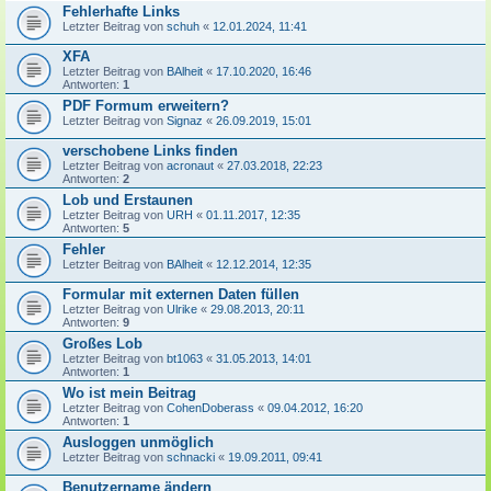
Fehlerhafte Links
Letzter Beitrag von
schuh
«
12.01.2024, 11:41
XFA
Letzter Beitrag von
BAlheit
«
17.10.2020, 16:46
Antworten:
1
PDF Formum erweitern?
Letzter Beitrag von
Signaz
«
26.09.2019, 15:01
verschobene Links finden
Letzter Beitrag von
acronaut
«
27.03.2018, 22:23
Antworten:
2
Lob und Erstaunen
Letzter Beitrag von
URH
«
01.11.2017, 12:35
Antworten:
5
Fehler
Letzter Beitrag von
BAlheit
«
12.12.2014, 12:35
Formular mit externen Daten füllen
Letzter Beitrag von
Ulrike
«
29.08.2013, 20:11
Antworten:
9
Großes Lob
Letzter Beitrag von
bt1063
«
31.05.2013, 14:01
Antworten:
1
Wo ist mein Beitrag
Letzter Beitrag von
CohenDoberass
«
09.04.2012, 16:20
Antworten:
1
Ausloggen unmöglich
Letzter Beitrag von
schnacki
«
19.09.2011, 09:41
Benutzername ändern