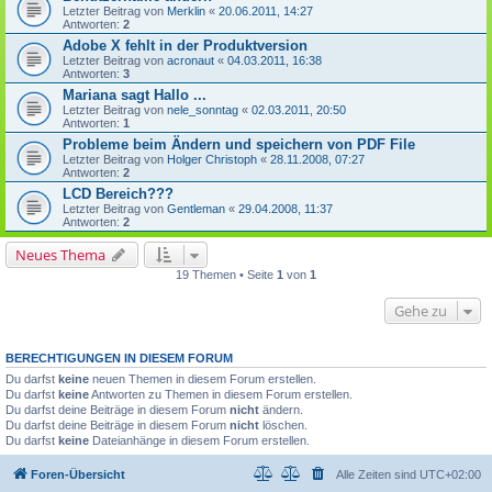
Letzter Beitrag von
Merklin
«
20.06.2011, 14:27
Antworten:
2
Adobe X fehlt in der Produktversion
Letzter Beitrag von
acronaut
«
04.03.2011, 16:38
Antworten:
3
Mariana sagt Hallo ...
Letzter Beitrag von
nele_sonntag
«
02.03.2011, 20:50
Antworten:
1
Probleme beim Ändern und speichern von PDF File
Letzter Beitrag von
Holger Christoph
«
28.11.2008, 07:27
Antworten:
2
LCD Bereich???
Letzter Beitrag von
Gentleman
«
29.04.2008, 11:37
Antworten:
2
Neues Thema
19 Themen • Seite
1
von
1
Gehe zu
BERECHTIGUNGEN IN DIESEM FORUM
Du darfst
keine
neuen Themen in diesem Forum erstellen.
Du darfst
keine
Antworten zu Themen in diesem Forum erstellen.
Du darfst deine Beiträge in diesem Forum
nicht
ändern.
Du darfst deine Beiträge in diesem Forum
nicht
löschen.
Du darfst
keine
Dateianhänge in diesem Forum erstellen.
Foren-Übersicht
Alle Zeiten sind
UTC+02:00