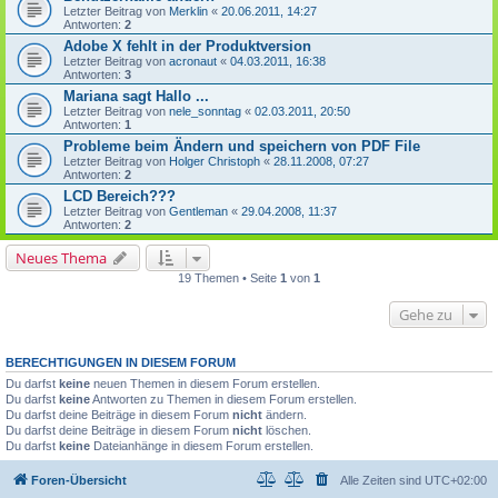
Letzter Beitrag von
Merklin
«
20.06.2011, 14:27
Antworten:
2
Adobe X fehlt in der Produktversion
Letzter Beitrag von
acronaut
«
04.03.2011, 16:38
Antworten:
3
Mariana sagt Hallo ...
Letzter Beitrag von
nele_sonntag
«
02.03.2011, 20:50
Antworten:
1
Probleme beim Ändern und speichern von PDF File
Letzter Beitrag von
Holger Christoph
«
28.11.2008, 07:27
Antworten:
2
LCD Bereich???
Letzter Beitrag von
Gentleman
«
29.04.2008, 11:37
Antworten:
2
Neues Thema
19 Themen • Seite
1
von
1
Gehe zu
BERECHTIGUNGEN IN DIESEM FORUM
Du darfst
keine
neuen Themen in diesem Forum erstellen.
Du darfst
keine
Antworten zu Themen in diesem Forum erstellen.
Du darfst deine Beiträge in diesem Forum
nicht
ändern.
Du darfst deine Beiträge in diesem Forum
nicht
löschen.
Du darfst
keine
Dateianhänge in diesem Forum erstellen.
Foren-Übersicht
Alle Zeiten sind
UTC+02:00