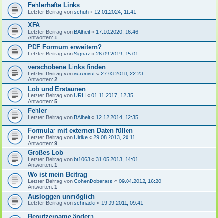
Fehlerhafte Links
Letzter Beitrag von
schuh
«
12.01.2024, 11:41
XFA
Letzter Beitrag von
BAlheit
«
17.10.2020, 16:46
Antworten:
1
PDF Formum erweitern?
Letzter Beitrag von
Signaz
«
26.09.2019, 15:01
verschobene Links finden
Letzter Beitrag von
acronaut
«
27.03.2018, 22:23
Antworten:
2
Lob und Erstaunen
Letzter Beitrag von
URH
«
01.11.2017, 12:35
Antworten:
5
Fehler
Letzter Beitrag von
BAlheit
«
12.12.2014, 12:35
Formular mit externen Daten füllen
Letzter Beitrag von
Ulrike
«
29.08.2013, 20:11
Antworten:
9
Großes Lob
Letzter Beitrag von
bt1063
«
31.05.2013, 14:01
Antworten:
1
Wo ist mein Beitrag
Letzter Beitrag von
CohenDoberass
«
09.04.2012, 16:20
Antworten:
1
Ausloggen unmöglich
Letzter Beitrag von
schnacki
«
19.09.2011, 09:41
Benutzername ändern