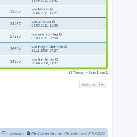
19.09.2011, 09:41
von
Merklin
32685
20.06.2011, 14:27
von
acronaut
34457
04.03.2011, 16:38
von
nele_sonntag
27296
02.03.2011, 20:50
von
Holger Christoph
36534
28.11.2008, 07:27
von
Gentleman
34965
29.04.2008, 11:37
19 Themen • Seite
1
von
1
Gehe zu
Impressum
Alle Cookies löschen
Alle Zeiten sind
UTC+02:00