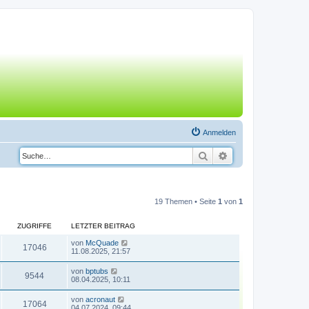
Anmelden
Suche
Erweiterte Suche
19 Themen • Seite
1
von
1
ZUGRIFFE
LETZTER BEITRAG
von
McQuade
17046
11.08.2025, 21:57
von
bptubs
9544
08.04.2025, 10:11
von
acronaut
17064
04.07.2024, 09:44