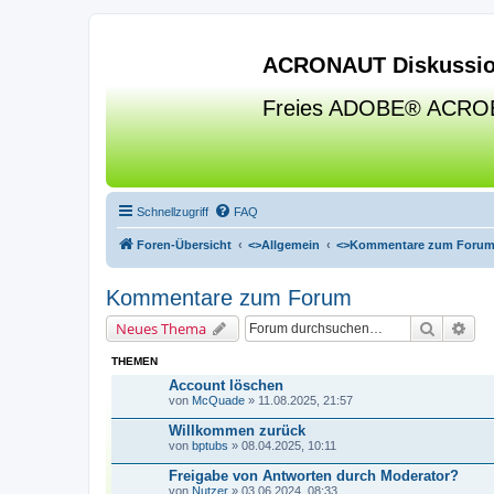
ACRONAUT Diskussio
Freies ADOBE® ACRO
Schnellzugriff
FAQ
Foren-Übersicht
<>
Allgemein
<>
Kommentare zum Foru
Kommentare zum Forum
Suche
Erw
Neues Thema
THEMEN
Account löschen
von
McQuade
» 11.08.2025, 21:57
Willkommen zurück
von
bptubs
» 08.04.2025, 10:11
Freigabe von Antworten durch Moderator?
von
Nutzer
» 03.06.2024, 08:33