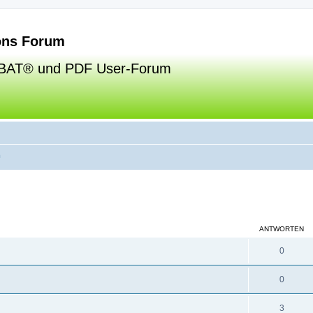
ns Forum
BAT® und PDF User-Forum
m
eiterte Suche
ANTWORTEN
0
0
3