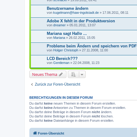
von
schnacki
» 19.09.2011, 09:41
Benutzername ändern
von
kugelmann@haw-ingolstadt.de
» 17.06.2011, 08:11
Adobe X fehlt in der Produktversion
von
dreamer
» 05.01.2011, 13:07
Mariana sagt Hallo ...
von
Mariana
» 26.02.2011, 15:05
Probleme beim Ändern und speichern von PDF 
von
Holger Christoph
» 27.11.2008, 11:00
LCD Bereich???
von
Gentleman
» 22.04.2008, 11:23
Neues Thema
Zurück zur Foren-Übersicht
BERECHTIGUNGEN IN DIESEM FORUM
Du darfst
keine
neuen Themen in diesem Forum erstellen.
Du darfst
keine
Antworten zu Themen in diesem Forum erstellen.
Du darfst deine Beiträge in diesem Forum
nicht
ändern.
Du darfst deine Beiträge in diesem Forum
nicht
löschen.
Du darfst
keine
Dateianhänge in diesem Forum erstellen.
Foren-Übersicht