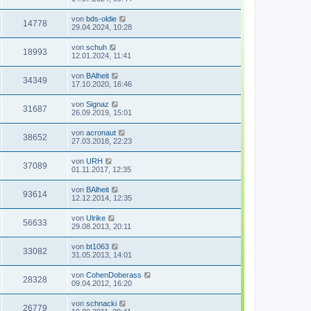
von
bds-oldie
14778
29.04.2024, 10:28
von
schuh
18993
12.01.2024, 11:41
von
BAlheit
34349
17.10.2020, 16:46
von
Signaz
31687
26.09.2019, 15:01
von
acronaut
38652
27.03.2018, 22:23
von
URH
37089
01.11.2017, 12:35
von
BAlheit
93614
12.12.2014, 12:35
von
Ulrike
56633
29.08.2013, 20:11
von
bt1063
33082
31.05.2013, 14:01
von
CohenDoberass
28328
09.04.2012, 16:20
von
schnacki
26779