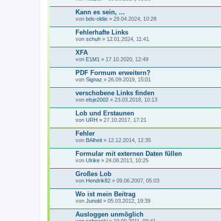
Kann es sein, ...
von
bds-oldie
» 29.04.2024, 10:28
Fehlerhafte Links
von
schuh
» 12.01.2024, 11:41
XFA
von
E1M1
» 17.10.2020, 12:49
PDF Formum erweitern?
von
Signaz
» 26.09.2019, 15:01
verschobene Links finden
von
elsje2002
» 23.03.2018, 10:13
Lob und Erstaunen
von
URH
» 27.10.2017, 17:21
Fehler
von
BAlheit
» 12.12.2014, 12:35
Formular mit externen Daten füllen
von
Ulrike
» 24.08.2013, 10:25
Großes Lob
von
Hendrik82
» 09.06.2007, 05:03
Wo ist mein Beitrag
von
Junold
» 05.03.2012, 19:39
Ausloggen unmöglich