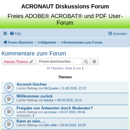
ACRONAUT Diskussions Forum
Freies ADOBE® ACROBAT® und PDF User-
Forum
FAQ
Anmelden
Foren-Übersicht
<>
Allgemein
<>
Kommentare zum Forum
Kommentare zum Forum
Suche
Erweiterte Suche
Neues Thema
19 Themen • Seite
1
von
1
Themen
Account löschen
Letzter Beitrag von
McQuade
«
11.08.2025, 21:57
Willkommen zurück
Letzter Beitrag von
bptubs
«
08.04.2025, 10:11
Freigabe von Antworten durch Moderator?
Letzter Beitrag von
acronaut
«
04.07.2024, 09:44
Antworten:
3
Kann es sein, ...
Letzter Beitrag von
bds-oldie
«
29.04.2024, 10:28