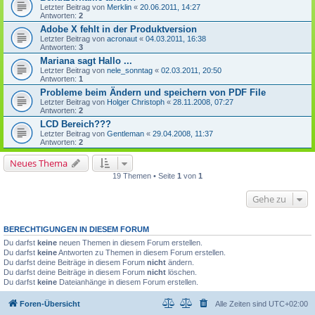
Letzter Beitrag von
Merklin
«
20.06.2011, 14:27
Antworten:
2
Adobe X fehlt in der Produktversion
Letzter Beitrag von
acronaut
«
04.03.2011, 16:38
Antworten:
3
Mariana sagt Hallo ...
Letzter Beitrag von
nele_sonntag
«
02.03.2011, 20:50
Antworten:
1
Probleme beim Ändern und speichern von PDF File
Letzter Beitrag von
Holger Christoph
«
28.11.2008, 07:27
Antworten:
2
LCD Bereich???
Letzter Beitrag von
Gentleman
«
29.04.2008, 11:37
Antworten:
2
Neues Thema
19 Themen • Seite
1
von
1
Gehe zu
BERECHTIGUNGEN IN DIESEM FORUM
Du darfst
keine
neuen Themen in diesem Forum erstellen.
Du darfst
keine
Antworten zu Themen in diesem Forum erstellen.
Du darfst deine Beiträge in diesem Forum
nicht
ändern.
Du darfst deine Beiträge in diesem Forum
nicht
löschen.
Du darfst
keine
Dateianhänge in diesem Forum erstellen.
Foren-Übersicht
Alle Zeiten sind
UTC+02:00