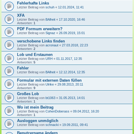
Fehlerhafte Links
Letzter Beitrag von
schuh
«
12.01.2024, 11:41
XFA
Letzter Beitrag von
BAlheit
«
17.10.2020, 16:46
Antworten:
1
PDF Formum erweitern?
Letzter Beitrag von
Signaz
«
26.09.2019, 15:01
verschobene Links finden
Letzter Beitrag von
acronaut
«
27.03.2018, 22:23
Antworten:
2
Lob und Erstaunen
Letzter Beitrag von
URH
«
01.11.2017, 12:35
Antworten:
5
Fehler
Letzter Beitrag von
BAlheit
«
12.12.2014, 12:35
Formular mit externen Daten füllen
Letzter Beitrag von
Ulrike
«
29.08.2013, 20:11
Antworten:
9
Großes Lob
Letzter Beitrag von
bt1063
«
31.05.2013, 14:01
Antworten:
1
Wo ist mein Beitrag
Letzter Beitrag von
CohenDoberass
«
09.04.2012, 16:20
Antworten:
1
Ausloggen unmöglich
Letzter Beitrag von
schnacki
«
19.09.2011, 09:41
Benutzername ändern