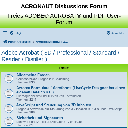
ACRONAUT Diskussions Forum
Freies ADOBE® ACROBAT® und PDF User-
Forum
FAQ
Anmelden
Foren-Übersicht
<>
Adobe Acrobat ( 3D / Professional / Standard / Reader / Distiller )
Adobe Acrobat ( 3D / Professional / Standard /
Reader / Distiller )
Forum
Allgemeine Fragen
Grundsätzliche Fragen zur Bedienung
Themen:
830
Acrobat Formulare / Acroforms (LiveCycle Designer hat einen
eigenen Bereich s.u.)
Die Möglichkeiten und Tücken von Formularen
Themen:
1244
JavaScript und Steuerung von 3D Inhalten
Fragen & Antworten zur Steuerung von 3D Inhalten in PDFs über JavaScript
Themen:
386
Sicherheit und Signaturen
Kennwortschutz, Digitale Signaturen, Zertifikate
Themen:
61