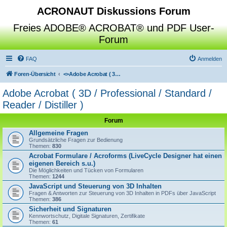
ACRONAUT Diskussions Forum
Freies ADOBE® ACROBAT® und PDF User-
Forum
FAQ
Anmelden
Foren-Übersicht
<>
Adobe Acrobat ( 3D / Professional / Standard / Reader / Distiller )
Adobe Acrobat ( 3D / Professional / Standard /
Reader / Distiller )
Forum
Allgemeine Fragen
Grundsätzliche Fragen zur Bedienung
Themen:
830
Acrobat Formulare / Acroforms (LiveCycle Designer hat einen
eigenen Bereich s.u.)
Die Möglichkeiten und Tücken von Formularen
Themen:
1244
JavaScript und Steuerung von 3D Inhalten
Fragen & Antworten zur Steuerung von 3D Inhalten in PDFs über JavaScript
Themen:
386
Sicherheit und Signaturen
Kennwortschutz, Digitale Signaturen, Zertifikate
Themen:
61