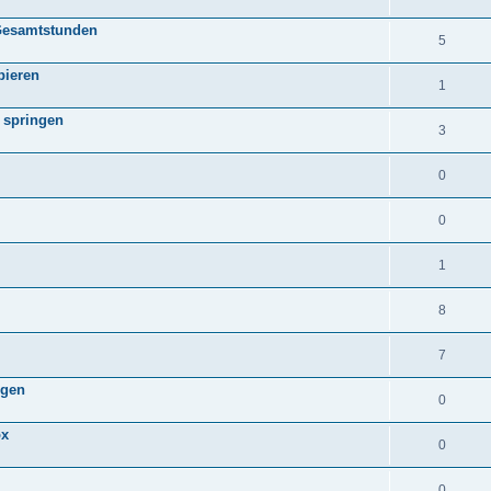
 Gesamtstunden
5
pieren
1
 springen
3
0
0
1
8
7
ügen
0
ox
0
0