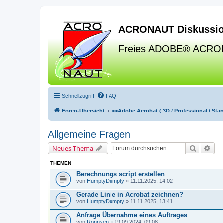
ACRONAUT Diskussio
Freies ADOBE® ACRO
Schnellzugriff
FAQ
Foren-Übersicht
<>
Adobe Acrobat ( 3D / Professional / Stand
Allgemeine Fragen
Suche
Erw
Neues Thema
THEMEN
Berechnungs script erstellen
von
HumptyDumpty
» 11.11.2025, 14:02
Gerade Linie in Acrobat zeichnen?
von
HumptyDumpty
» 11.11.2025, 13:41
Anfrage Übernahme eines Auftrages
von
Ronnsen
» 19.09.2024, 09:08