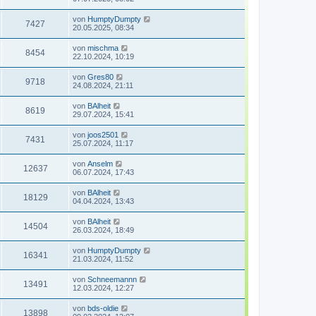
von
HumptyDumpty
7427
20.05.2025, 08:34
von
mischma
8454
22.10.2024, 10:19
von
Gres80
9718
24.08.2024, 21:11
von
BAlheit
8619
29.07.2024, 15:41
von
joos2501
7431
25.07.2024, 11:17
von
Anselm
12637
06.07.2024, 17:43
von
BAlheit
18129
04.04.2024, 13:43
von
BAlheit
14504
26.03.2024, 18:49
von
HumptyDumpty
16341
21.03.2024, 11:52
von
Schneemannn
13491
12.03.2024, 12:27
von
bds-oldie
13898