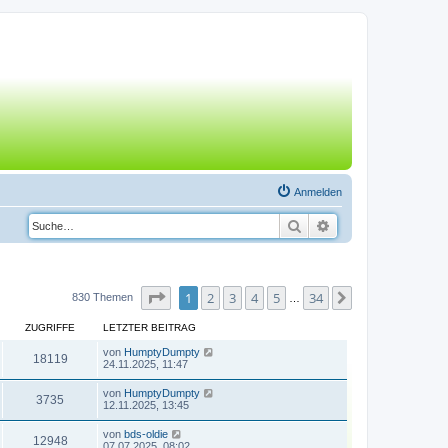
Anmelden
Suche
Erweiterte Suche
Seite
1
von
34
1
2
3
4
5
34
Nächste
830 Themen
…
ZUGRIFFE
LETZTER BEITRAG
von
HumptyDumpty
18119
24.11.2025, 11:47
von
HumptyDumpty
3735
12.11.2025, 13:45
von
bds-oldie
12948
07.07.2025, 08:02