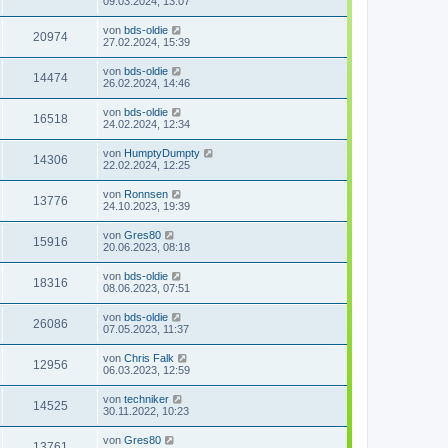
09.03.2024, 13:07
von
bds-oldie
20974
27.02.2024, 15:39
von
bds-oldie
14474
26.02.2024, 14:46
von
bds-oldie
16518
24.02.2024, 12:34
von
HumptyDumpty
14306
22.02.2024, 12:25
von
Ronnsen
13776
24.10.2023, 19:39
von
Gres80
15916
20.06.2023, 08:18
von
bds-oldie
18316
08.06.2023, 07:51
von
bds-oldie
26086
07.05.2023, 11:37
von
Chris Falk
12956
06.03.2023, 12:59
von
techniker
14525
30.11.2022, 10:23
von
Gres80
13761