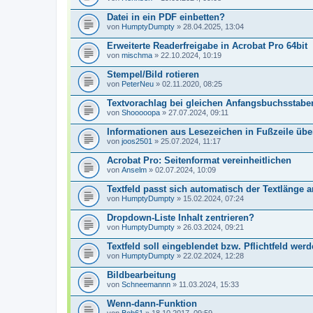
Datei in ein PDF einbetten?
von
HumptyDumpty
» 28.04.2025, 13:04
Erweiterte Readerfreigabe in Acrobat Pro 64bit
von
mischma
» 22.10.2024, 10:19
Stempel/Bild rotieren
von
PeterNeu
» 02.11.2020, 08:25
Textvorachlag bei gleichen Anfangsbuchsstaben
von
Shooooopa
» 27.07.2024, 09:11
Informationen aus Lesezeichen in Fußzeile ü
von
joos2501
» 25.07.2024, 11:17
Acrobat Pro: Seitenformat vereinheitlichen
von
Anselm
» 02.07.2024, 10:09
Textfeld passt sich automatisch der Textlänge 
von
HumptyDumpty
» 15.02.2024, 07:24
Dropdown-Liste Inhalt zentrieren?
von
HumptyDumpty
» 26.03.2024, 09:21
Textfeld soll eingeblendet bzw. Pflichtfeld wer
von
HumptyDumpty
» 22.02.2024, 12:28
Bildbearbeitung
von
Schneemannn
» 11.03.2024, 15:33
Wenn-dann-Funktion