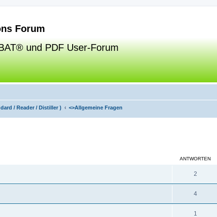
ns Forum
BAT® und PDF User-Forum
ard / Reader / Distiller )
<>
Allgemeine Fragen
eiterte Suche
ANTWORTEN
2
4
1