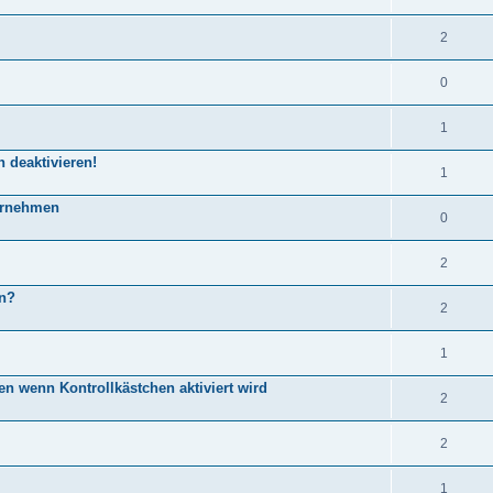
2
0
1
 deaktivieren!
1
bernehmen
0
2
an?
2
1
den wenn Kontrollkästchen aktiviert wird
2
2
1