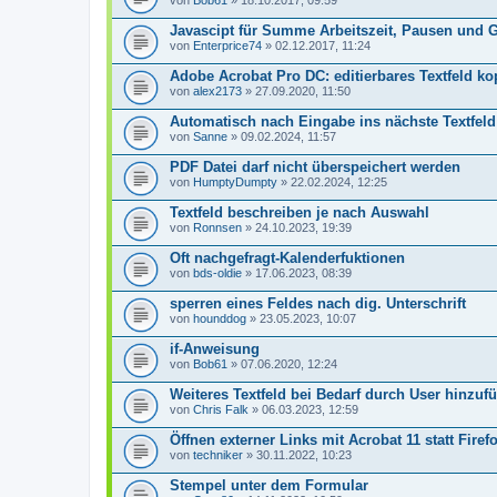
von
Bob61
» 18.10.2017, 09:59
Javascipt für Summe Arbeitszeit, Pausen und
von
Enterprice74
» 02.12.2017, 11:24
Adobe Acrobat Pro DC: editierbares Textfeld ko
von
alex2173
» 27.09.2020, 11:50
Automatisch nach Eingabe ins nächste Textfeld
von
Sanne
» 09.02.2024, 11:57
PDF Datei darf nicht überspeichert werden
von
HumptyDumpty
» 22.02.2024, 12:25
Textfeld beschreiben je nach Auswahl
von
Ronnsen
» 24.10.2023, 19:39
Oft nachgefragt-Kalenderfuktionen
von
bds-oldie
» 17.06.2023, 08:39
sperren eines Feldes nach dig. Unterschrift
von
hounddog
» 23.05.2023, 10:07
if-Anweisung
von
Bob61
» 07.06.2020, 12:24
Weiteres Textfeld bei Bedarf durch User hinzuf
von
Chris Falk
» 06.03.2023, 12:59
Öffnen externer Links mit Acrobat 11 statt Firef
von
techniker
» 30.11.2022, 10:23
Stempel unter dem Formular