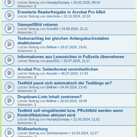
Letzter Beitrag von
HumptyDumpty
«
20.05.2025, 08:34
Antworten:
2
Erweiterte Readerfreigabe in Acrobat Pro 64bit
Letzter Beitrag von
mischma
«
22.10.2024, 10:19
Stempel/Bild rotieren
Letzter Beitrag von
Gres80
«
24.08.2024, 21:11
Antworten:
1
Textvorachlag bei gleichen Anfangsbuchsstaben
deaktivieren!
Letzter Beitrag von
BAlheit
«
29.07.2024, 15:41
Antworten:
1
Informationen aus Lesezeichen in Fußzeile übernehmen
Letzter Beitrag von
joos2501
«
25.07.2024, 11:17
Acrobat Pro: Seitenformat vereinheitlichen
Letzter Beitrag von
Anselm
«
06.07.2024, 17:43
Antworten:
2
Textfeld passt sich automatisch der Textlänge an?
Letzter Beitrag von
BAlheit
«
04.04.2024, 13:43
Antworten:
2
Dropdown-Liste Inhalt zentrieren?
Letzter Beitrag von
BAlheit
«
26.03.2024, 18:49
Antworten:
1
Textfeld soll eingeblendet bzw. Pflichtfeld werden wenn
Kontrollkästchen aktiviert wird
Letzter Beitrag von
HumptyDumpty
«
21.03.2024, 11:52
Antworten:
2
Bildbearbeitung
Letzter Beitrag von
Schneemannn
«
12.03.2024, 12:27
Antworten:
2