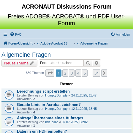
ACRONAUT Diskussions Forum
Freies ADOBE® ACROBAT® und PDF User-
Forum
FAQ
Anmelden
Foren-Übersicht
<>
Adobe Acrobat ( 3D / Professional / Standard / Reader / Distiller )
<>
Allgemeine Fragen
Allgemeine Fragen
Suche
Erweiterte Suche
Neues Thema
Seite
1
von
34
1
2
3
4
5
34
Nächste
830 Themen
…
Themen
Berechnungs script erstellen
Letzter Beitrag von
HumptyDumpty
«
24.11.2025, 11:47
Antworten:
2
Gerade Linie in Acrobat zeichnen?
Letzter Beitrag von
HumptyDumpty
«
12.11.2025, 13:45
Antworten:
4
Anfrage Übernahme eines Auftrages
Letzter Beitrag von
bds-oldie
«
07.07.2025, 08:02
Antworten:
1
Datei in ein PDF einbetten?