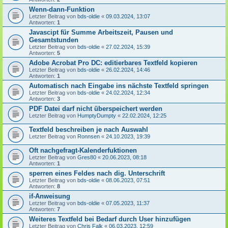
Wenn-dann-Funktion
Letzter Beitrag von
bds-oldie
«
09.03.2024, 13:07
Antworten:
1
Javascipt für Summe Arbeitszeit, Pausen und
Gesamtstunden
Letzter Beitrag von
bds-oldie
«
27.02.2024, 15:39
Antworten:
5
Adobe Acrobat Pro DC: editierbares Textfeld kopieren
Letzter Beitrag von
bds-oldie
«
26.02.2024, 14:46
Antworten:
1
Automatisch nach Eingabe ins nächste Textfeld springen
Letzter Beitrag von
bds-oldie
«
24.02.2024, 12:34
Antworten:
3
PDF Datei darf nicht überspeichert werden
Letzter Beitrag von
HumptyDumpty
«
22.02.2024, 12:25
Textfeld beschreiben je nach Auswahl
Letzter Beitrag von
Ronnsen
«
24.10.2023, 19:39
Oft nachgefragt-Kalenderfuktionen
Letzter Beitrag von
Gres80
«
20.06.2023, 08:18
Antworten:
1
sperren eines Feldes nach dig. Unterschrift
Letzter Beitrag von
bds-oldie
«
08.06.2023, 07:51
Antworten:
8
if-Anweisung
Letzter Beitrag von
bds-oldie
«
07.05.2023, 11:37
Antworten:
7
Weiteres Textfeld bei Bedarf durch User hinzufügen
Letzter Beitrag von
Chris Falk
«
06.03.2023, 12:59