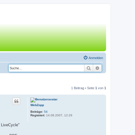
Anmelden
Suche
Erweiterte Suche
1 Beitrag • Seite
1
von
1
WebZopp
Beiträge:
54
Registriert:
14.08.2007, 12:29
 LiveCycle"