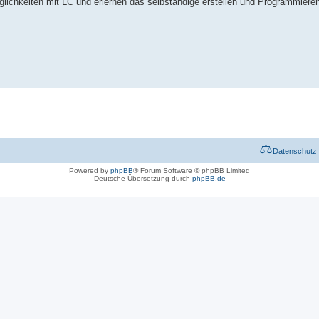
öglichkeiten mit LC und erlernen das selbständige erstellen und Programmier
Datenschutz
Powered by
phpBB
® Forum Software © phpBB Limited
Deutsche Übersetzung durch
phpBB.de