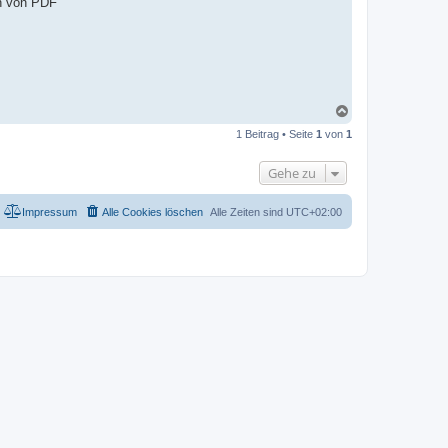
en von PDF
N
a
1 Beitrag • Seite
1
von
1
c
h
o
Gehe zu
b
e
n
Impressum
Alle Cookies löschen
Alle Zeiten sind
UTC+02:00