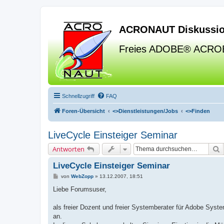
ACRONAUT Diskussio
Freies ADOBE® ACRO
Schnellzugriff
FAQ
Foren-Übersicht
<>
Dienstleistungen/Jobs
<>
Finden
LiveCycle Einsteiger Seminar
S
Antworten
LiveCycle Einsteiger Seminar
B
von
WebZopp
»
13.12.2007, 18:51
e
i
Liebe Forumsuser,
t
r
a
als freier Dozent und freier Systemberater für Adobe Sys
g
an.