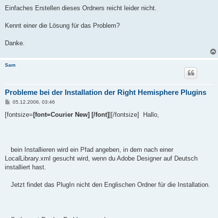
g
Einfaches Erstellen dieses Ordners reicht leider nicht.
Kennt einer die Lösung für das Problem?
Danke.
Sam
Probleme bei der Installation der Right Hemisphere Plugins
B
05.12.2006, 03:46
e
i
[fontsize=
[font=Courier New]
[/font]
][/fontsize] Hallo,
t
r
a
g
bein Installieren wird ein Pfad angeben, in dem nach einer
LocalLibrary.xml gesucht wird, wenn du Adobe Designer auf Deutsch
installiert hast.
Jetzt findet das PlugIn nicht den Englischen Ordner für die Installation.