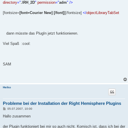
directory
="
.\RH_2D
"
permission
="
adm
" />
[fontsize=
[font=Courier New]
[/font]
][/fontsize]
</
objectLibraryTabSet
dann müsste das PlugIn jetzt funktionieren.
Viel Spaß :cool:
SAM
Heiko
Probleme bei der Installation der Right Hemisphere Plugins
B
05.07.2007, 10:00
e
i
Hallo zusammen
t
r
a
der Plugin funktioniert bei mir so auch nicht. Komisch ist, dass ich bei der