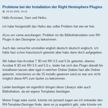
Probleme bei der Installation der Right Hemisphere Plugins
B
09.04.2008, 16:16
e
i
Hallo Acronaut, Sam und Heiko,
t
r
a
ich habe festgestellt das Heiko das selbe Problem hat wie wir hier.
g
ALso um vorne anzufangen: Problem ist die Bibliotheksdaten vom RH
Plugin in den Desingner zu bekommen.
Auch das versuchte umstellen english deutsch deutsch englisch, ich
hätte fast schon französisch getestet aber habs dann doch aufgegeben.
Wir haben hier Acrobat 7 3D mit RH 3.5 und 5.0x getestet, ebenso
Acrobat 8 3D mit RH 3.5 und 5.0.x, leider hat sich das Plugin überall hin
installieren lassen aber egal in welchen Ordner (haben fast alle Ordner
getestet, müsstenso un die 15 installs gewesen sein) es war uns nicht
möglich diese API zum laufen zu bekommen.
Leider benötigen wir eigentlich dringen diese Librarys oder auch
Bibliotheken, da wir eigene Templates benötigen.
Meine Frage wäre somit, könnte mir jemand sagen wo ich entweder den
RH-Template-Desinger finde, denn es ja angeblich gibt, oder könnte mir