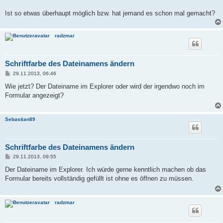
Ist so etwas überhaupt möglich bzw. hat jemand es schon mal gemacht?
radzmar
Schriftfarbe des Dateinamens ändern
B
29.11.2013, 06:46
e
i
Wie jetzt? Der Dateiname im Explorer oder wird der irgendwo noch im
t
Formular angezeigt?
r
a
g
Sebastian89
Schriftfarbe des Dateinamens ändern
B
29.11.2013, 09:55
e
i
Der Dateiname im Explorer. Ich würde gerne kenntlich machen ob das
t
Formular bereits vollständig gefüllt ist ohne es öffnen zu müssen.
r
a
g
radzmar