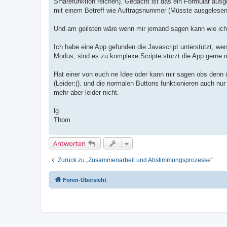
SHarefunktion reichen). Gedacht ist das ein Formular ausg
mit einem Betreff wie Auftragsnummer (Müsste ausgelesen we
Und am geilsten wäre wenn mir jemand sagen kann wie ich e
Ich habe eine App gefunden die Javascript unterstützt, we
Modus, sind es zu komplexe Scripte stürzt die App gerne 
Hat einer von euch ne Idee oder kann mir sagen obs denn ü
(Leider:(). und die normalen Buttons funktionieren auch nu
mehr aber leider nicht.
lg
Thom
Antworten
Zurück zu „Zusammenarbeit und Abstimmungsprozesse“
Foren-Übersicht