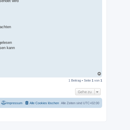
sendet wird
fachten
gelesen
ssen kann
N
a
1 Beitrag • Seite
1
von
1
c
h
o
Gehe zu
b
e
n
Impressum
Alle Cookies löschen
Alle Zeiten sind
UTC+02:00