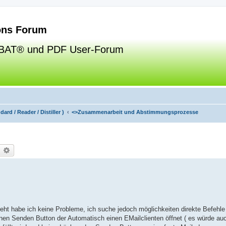
ns Forum
BAT® und PDF User-Forum
ard / Reader / Distiller )
<>
Zusammenarbeit und Abstimmungsprozesse
uche
Erweiterte Suche
ht habe ich keine Probleme, ich suche jedoch möglichkeiten direkte Befehle 
inen Senden Button der Automatisch einen EMailclienten öffnet ( es würde au