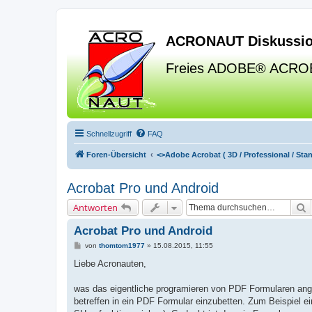
ACRONAUT Diskussio
Freies ADOBE® ACRO
Schnellzugriff
FAQ
Foren-Übersicht
<>
Adobe Acrobat ( 3D / Professional / Stand
Acrobat Pro und Android
S
Antworten
Acrobat Pro und Android
B
von
thomtom1977
»
15.08.2015, 11:55
e
i
Liebe Acronauten,
t
r
a
was das eigentliche programieren von PDF Formularen ange
g
betreffen in ein PDF Formular einzubetten. Zum Beispiel e