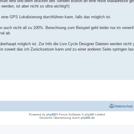
efüllt wird und beim drücken des Senden Button an eine feste Mailadresse ge
rden, ist aber nicht so ultra wichtig!!)
ine GPS Lokalisierung durchführen kann, falls das möglich ist.
nn auch nicht all zu 100%. Berechnung zum Beispiel geht leider nur im verein
mal ab.
berhaupt möglich ist. Zur Info die Live Cycle Designer Dateien werden nicht 
r in soweit das ich Zurücksetzen kann und zu einer anderen Seite springen la
Datenschutz
Powered by
phpBB
® Forum Software © phpBB Limited
Deutsche Übersetzung durch
phpBB.de