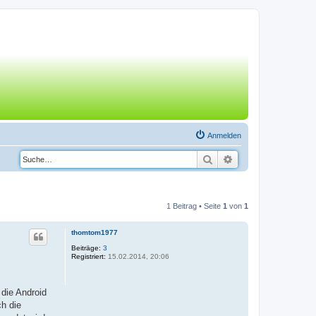
Anmelden
Suche
Erweiterte Suche
1 Beitrag • Seite
1
von
1
thomtom1977
Beiträge:
3
Registriert:
15.02.2014, 20:06
die Android
ch die