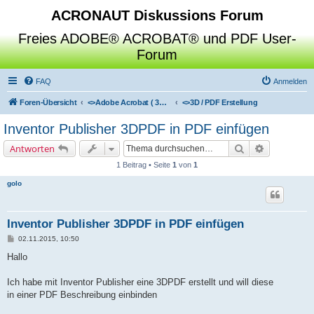
ACRONAUT Diskussions Forum
Freies ADOBE® ACROBAT® und PDF User-
Forum
FAQ
Anmelden
Foren-Übersicht
<>
Adobe Acrobat ( 3D / Professional / Standard / Reader / Distiller )
<>
3D / PDF Erstellung
Inventor Publisher 3DPDF in PDF einfügen
Suche
Erweiterte 
Antworten
1 Beitrag • Seite
1
von
1
golo
Inventor Publisher 3DPDF in PDF einfügen
B
02.11.2015, 10:50
e
i
Hallo
t
r
a
Ich habe mit Inventor Publisher eine 3DPDF erstellt und will diese
g
in einer PDF Beschreibung einbinden