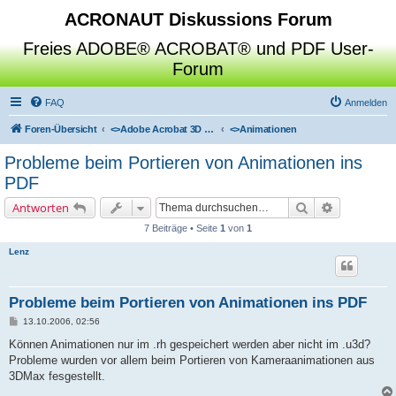
ACRONAUT Diskussions Forum
Freies ADOBE® ACROBAT® und PDF User-
Forum
FAQ
Anmelden
Foren-Übersicht
<>
Adobe Acrobat 3D Toolkit / Deep Exploration / SAP Visual Enterprise Author
<>
Animationen
Probleme beim Portieren von Animationen ins
PDF
Suche
Erweiterte 
Antworten
7 Beiträge • Seite
1
von
1
Lenz
Probleme beim Portieren von Animationen ins PDF
B
13.10.2006, 02:56
e
i
Können Animationen nur im .rh gespeichert werden aber nicht im .u3d?
t
Probleme wurden vor allem beim Portieren von Kameraanimationen aus
r
a
3DMax fesgestellt.
g