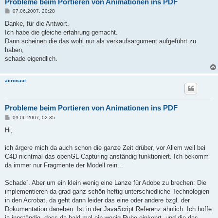
Probleme beim Portieren von Animationen ins PDF
B
07.06.2007, 20:28
e
i
Danke, für die Antwort.
t
Ich habe die gleiche erfahrung gemacht.
r
a
Dann scheinen die das wohl nur als verkaufsargument aufgeführt zu
g
haben,
schade eigendlich.
acronaut
Probleme beim Portieren von Animationen ins PDF
B
09.06.2007, 02:35
e
i
Hi,
t
r
a
ich ärgere mich da auch schon die ganze Zeit drüber, vor Allem weil bei
g
C4D nichtmal das openGL Capturing anständig funktioniert. Ich bekomm
da immer nur Fragmente der Modell rein...
Schade´. Aber um ein klein wenig eine Lanze für Adobe zu brechen: Die
implementieren da grad ganz schön heftig unterschiedliche Technologien
in den Acrobat, da geht dann leider das eine oder andere bzgl. der
Dokumentation daneben. Ist in der JavaScript Referenz ähnlich. Ich hoffe
ja innständig, dass da bald mal ein wenig Ruhe einkehrt, und die das