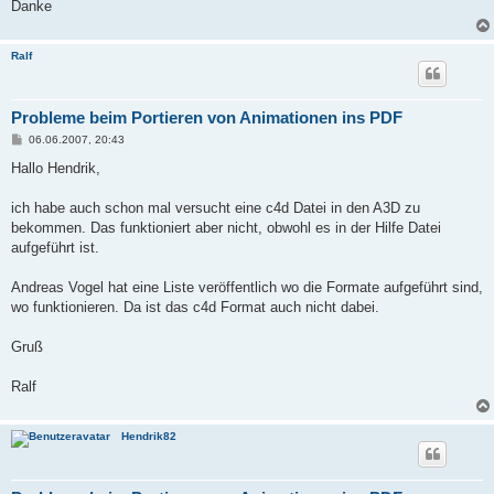
Danke
Ralf
Probleme beim Portieren von Animationen ins PDF
B
06.06.2007, 20:43
e
i
Hallo Hendrik,
t
r
a
ich habe auch schon mal versucht eine c4d Datei in den A3D zu
g
bekommen. Das funktioniert aber nicht, obwohl es in der Hilfe Datei
aufgeführt ist.
Andreas Vogel hat eine Liste veröffentlich wo die Formate aufgeführt sind,
wo funktionieren. Da ist das c4d Format auch nicht dabei.
Gruß
Ralf
Hendrik82