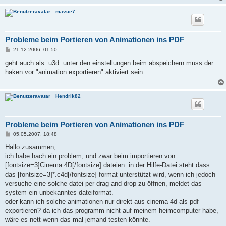
mavue7
Probleme beim Portieren von Animationen ins PDF
B
21.12.2006, 01:50
e
i
geht auch als .u3d. unter den einstellungen beim abspeichern muss der
t
haken vor "animation exportieren" aktiviert sein.
r
a
g
Hendrik82
Probleme beim Portieren von Animationen ins PDF
B
05.05.2007, 18:48
e
i
Hallo zusammen,
t
ich habe hach ein problem, und zwar beim importieren von
r
a
[fontsize=3]Cinema 4D[/fontsize] dateien. in der Hilfe-Datei steht dass
g
das [fontsize=3]*.c4d[/fontsize] format unterstützt wird, wenn ich jedoch
versuche eine solche datei per drag and drop zu öffnen, meldet das
system ein unbekanntes dateiformat.
oder kann ich solche animationen nur direkt aus cinema 4d als pdf
exportieren? da ich das programm nicht auf meinem heimcomputer habe,
wäre es nett wenn das mal jemand testen könnte.