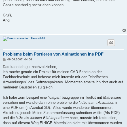
Ganze anständig nachziehen können.
Gruß,
Andi
Hendrik82
Probleme beim Portieren von Animationen ins PDF
B
09.06.2007, 04:56
e
i
Das kann ich gut nachvollziehen,
t
ich mache gerade ein Projekt für meinen CAD-Schein an der
r
a
Fachhochschule und befasse mich intensiv mit den "eindfachen
g
Anwendungen" des Softwarepaketes. Momentan arbeite ich dort auch auf
mehreren Baustellen zu gleich.
Ich habe zum beispiel eine
*catpart
baugruppe im Toolkit mit
Matreialien
versehen und wandle dann ohne probleme die *.u3d samt
Animation
in
eine PDF um (in Acrobat 3D). Alles wurde wunderbar übernommen.
Als ich nu jedoch Meine Zusammenfassung schreiben wollte (Als PDF)
und die *u3d als
kleines Bild importieren
habe, musste ich feststellen,
dass auf diesem Weg EINIGE Materialien nicht mit übernommen wurden.