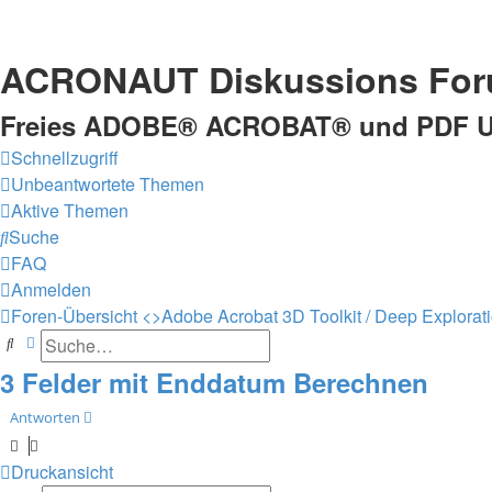
ACRONAUT Diskussions Fo
Freies ADOBE® ACROBAT® und PDF U
Schnellzugriff
Unbeantwortete Themen
Aktive Themen
Suche
FAQ
Anmelden
Foren-Übersicht
<>
Adobe Acrobat 3D Toolkit / Deep Explorati
Suche
Erweiterte Suche
3 Felder mit Enddatum Berechnen
Antworten
Druckansicht