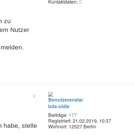
Kontaktdaten
Kontaktdaten:
von
acronaut
m zu
dem Nutzer
 melden.
bds-oldie
Beiträge:
177
Registriert:
21.02.2019, 10:37
 habe, stelle
Wohnort:
12527 Berlin