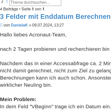
Suche
Erweiterte Suche
4 Beiträge • Seite
1
von
1
3 Felder mit Enddatum Berechnen
Beitrag
von
DanielaK
»
09.07.2024, 13:27
Hallo liebes Acronaut-Team,
nach 2 Tagen probieren und recherchieren bin
Nachdem das in einer Accessabfrage ca. 2 Mi
nicht damit gerechnet, nicht zum Ziel zu gelang
Berechnungen kann ich auch schon. Ansonsten, 
wirklicher Neuling bin.
Mein Problem:
In dem Feld "VBeginn" trage ich ein Datum ein