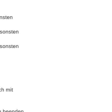
onsten
nsonsten
nsonsten
ch mit
zu beenden.