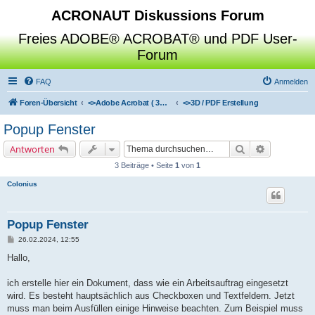
ACRONAUT Diskussions Forum
Freies ADOBE® ACROBAT® und PDF User-
Forum
FAQ
Anmelden
Foren-Übersicht
<>
Adobe Acrobat ( 3D / Professional / Standard / Reader / Distiller )
<>
3D / PDF Erstellung
Popup Fenster
Suche
Erweiterte 
Antworten
3 Beiträge • Seite
1
von
1
Colonius
Popup Fenster
B
26.02.2024, 12:55
e
i
Hallo,
t
r
a
ich erstelle hier ein Dokument, dass wie ein Arbeitsauftrag eingesetzt
g
wird. Es besteht hauptsächlich aus Checkboxen und Textfeldern. Jetzt
muss man beim Ausfüllen einige Hinweise beachten. Zum Beispiel muss