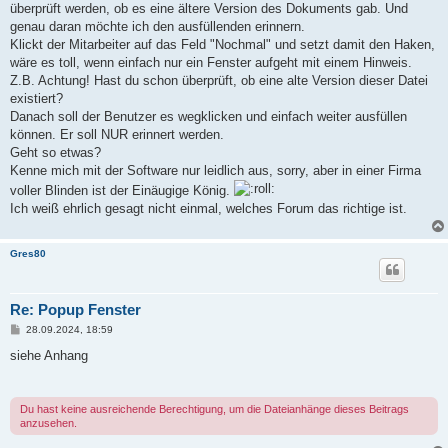
überprüft werden, ob es eine ältere Version des Dokuments gab. Und
genau daran möchte ich den ausfüllenden erinnern.
Klickt der Mitarbeiter auf das Feld "Nochmal" und setzt damit den Haken,
wäre es toll, wenn einfach nur ein Fenster aufgeht mit einem Hinweis.
Z.B. Achtung! Hast du schon überprüft, ob eine alte Version dieser Datei
existiert?
Danach soll der Benutzer es wegklicken und einfach weiter ausfüllen
können. Er soll NUR erinnert werden.
Geht so etwas?
Kenne mich mit der Software nur leidlich aus, sorry, aber in einer Firma
voller Blinden ist der Einäugige König.
Ich weiß ehrlich gesagt nicht einmal, welches Forum das richtige ist.
Gres80
Re: Popup Fenster
B
28.09.2024, 18:59
e
i
siehe Anhang
t
r
a
g
Du hast keine ausreichende Berechtigung, um die Dateianhänge dieses Beitrags
anzusehen.