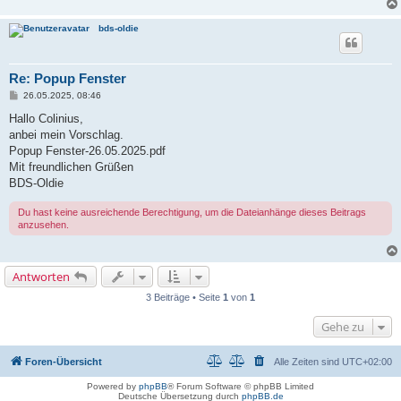
bds-oldie
Re: Popup Fenster
B
26.05.2025, 08:46
e
i
Hallo Colinius,
t
anbei mein Vorschlag.
r
a
Popup Fenster-26.05.2025.pdf
g
Mit freundlichen Grüßen
BDS-Oldie
Du hast keine ausreichende Berechtigung, um die Dateianhänge dieses Beitrags
anzusehen.
Antworten
3 Beiträge • Seite
1
von
1
Gehe zu
Foren-Übersicht
Alle Zeiten sind
UTC+02:00
Powered by
phpBB
® Forum Software © phpBB Limited
Deutsche Übersetzung durch
phpBB.de