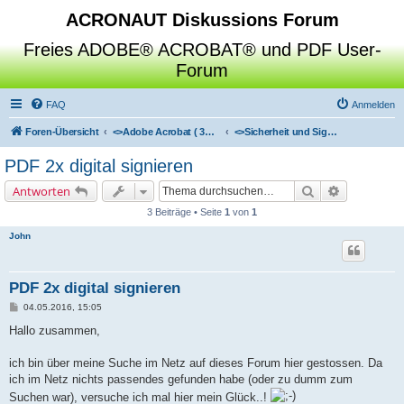
ACRONAUT Diskussions Forum
Freies ADOBE® ACROBAT® und PDF User-
Forum
FAQ
Anmelden
Foren-Übersicht
<>
Adobe Acrobat ( 3D / Professional / Standard / Reader / Distiller )
<>
Sicherheit und Signaturen
PDF 2x digital signieren
Suche
Erweiterte 
Antworten
3 Beiträge • Seite
1
von
1
John
PDF 2x digital signieren
B
04.05.2016, 15:05
e
i
Hallo zusammen,
t
r
a
ich bin über meine Suche im Netz auf dieses Forum hier gestossen. Da
g
ich im Netz nichts passendes gefunden habe (oder zu dumm zum
Suchen war), versuche ich mal hier mein Glück..!