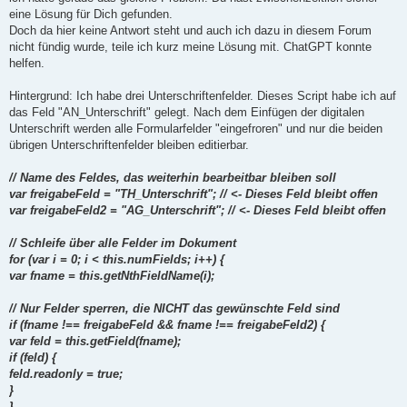
r
a
eine Lösung für Dich gefunden.
g
Doch da hier keine Antwort steht und auch ich dazu in diesem Forum
nicht fündig wurde, teile ich kurz meine Lösung mit. ChatGPT konnte
helfen.
Hintergrund: Ich habe drei Unterschriftenfelder. Dieses Script habe ich auf
das Feld "AN_Unterschrift" gelegt. Nach dem Einfügen der digitalen
Unterschrift werden alle Formularfelder "eingefroren" und nur die beiden
übrigen Unterschriftenfelder bleiben editierbar.
// Name des Feldes, das weiterhin bearbeitbar bleiben soll
var freigabeFeld = "TH_Unterschrift"; // <- Dieses Feld bleibt offen
var freigabeFeld2 = "AG_Unterschrift"; // <- Dieses Feld bleibt offen
// Schleife über alle Felder im Dokument
for (var i = 0; i < this.numFields; i++) {
var fname = this.getNthFieldName(i);
// Nur Felder sperren, die NICHT das gewünschte Feld sind
if (fname !== freigabeFeld && fname !== freigabeFeld2) {
var feld = this.getField(fname);
if (feld) {
feld.readonly = true;
}
}