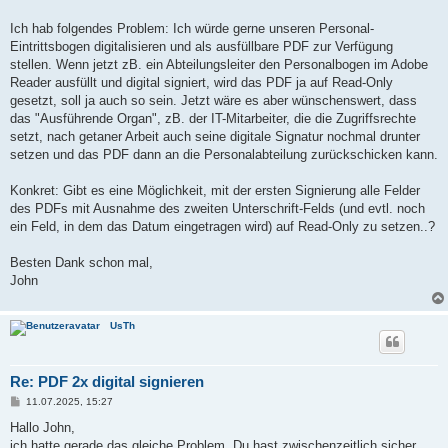
Ich hab folgendes Problem: Ich würde gerne unseren Personal-
Eintrittsbogen digitalisieren und als ausfüllbare PDF zur Verfügung
stellen. Wenn jetzt zB. ein Abteilungsleiter den Personalbogen im Adobe
Reader ausfüllt und digital signiert, wird das PDF ja auf Read-Only
gesetzt, soll ja auch so sein. Jetzt wäre es aber wünschenswert, dass
das "Ausführende Organ", zB. der IT-Mitarbeiter, die die Zugriffsrechte
setzt, nach getaner Arbeit auch seine digitale Signatur nochmal drunter
setzen und das PDF dann an die Personalabteilung zurückschicken kann.
Konkret: Gibt es eine Möglichkeit, mit der ersten Signierung alle Felder
des PDFs mit Ausnahme des zweiten Unterschrift-Felds (und evtl. noch
ein Feld, in dem das Datum eingetragen wird) auf Read-Only zu setzen..?
Besten Dank schon mal,
John
UsTh
Re: PDF 2x digital signieren
B
11.07.2025, 15:27
e
i
Hallo John,
t
ich hatte gerade das gleiche Problem. Du hast zwischenzeitlich sicher