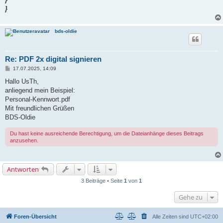
}
bds-oldie
Re: PDF 2x digital signieren
B
17.07.2025, 14:09
e
i
Hallo UsTh,
t
anliegend mein Beispiel:
r
a
Personal-Kennwort.pdf
g
Mit freundlichen Grüßen
BDS-Oldie
Du hast keine ausreichende Berechtigung, um die Dateianhänge dieses Beitrags
anzusehen.
Antworten
3 Beiträge • Seite
1
von
1
Gehe zu
Foren-Übersicht
Alle Zeiten sind
UTC+02:00