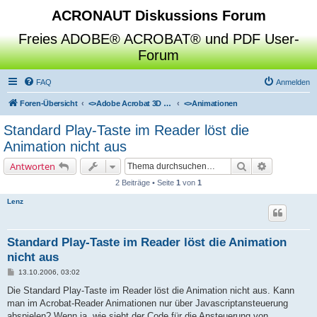
ACRONAUT Diskussions Forum
Freies ADOBE® ACROBAT® und PDF User-
Forum
FAQ
Anmelden
Foren-Übersicht
<>
Adobe Acrobat 3D Toolkit / Deep Exploration / SAP Visual Enterprise Author
<>
Animationen
Standard Play-Taste im Reader löst die
Animation nicht aus
Suche
Erweiterte 
Antworten
2 Beiträge • Seite
1
von
1
Lenz
Standard Play-Taste im Reader löst die Animation
nicht aus
B
13.10.2006, 03:02
e
i
Die Standard Play-Taste im Reader löst die Animation nicht aus. Kann
t
man im Acrobat-Reader Animationen nur über Javascriptansteuerung
r
a
abspielen? Wenn ja, wie sieht der Code für die Ansteuerung von