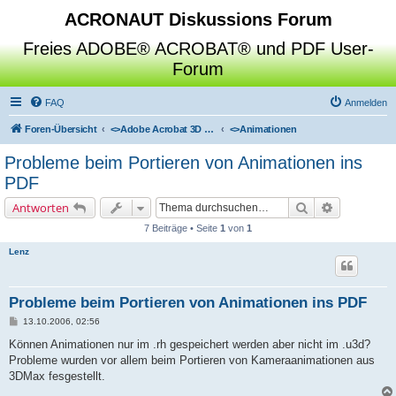
ACRONAUT Diskussions Forum
Freies ADOBE® ACROBAT® und PDF User-
Forum
FAQ
Anmelden
Foren-Übersicht
<>
Adobe Acrobat 3D Toolkit / Deep Exploration / SAP Visual Enterprise Author
<>
Animationen
Probleme beim Portieren von Animationen ins
PDF
Suche
Erweiterte 
Antworten
7 Beiträge • Seite
1
von
1
Lenz
Probleme beim Portieren von Animationen ins PDF
B
13.10.2006, 02:56
e
i
Können Animationen nur im .rh gespeichert werden aber nicht im .u3d?
t
Probleme wurden vor allem beim Portieren von Kameraanimationen aus
r
a
3DMax fesgestellt.
g