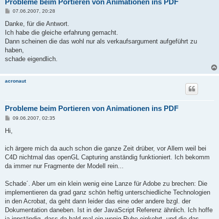
Probleme beim Portieren von Animationen ins PDF
B
07.06.2007, 20:28
e
i
Danke, für die Antwort.
t
Ich habe die gleiche erfahrung gemacht.
r
a
Dann scheinen die das wohl nur als verkaufsargument aufgeführt zu
g
haben,
schade eigendlich.
acronaut
Probleme beim Portieren von Animationen ins PDF
B
09.06.2007, 02:35
e
i
Hi,
t
r
a
ich ärgere mich da auch schon die ganze Zeit drüber, vor Allem weil bei
g
C4D nichtmal das openGL Capturing anständig funktioniert. Ich bekomm
da immer nur Fragmente der Modell rein...
Schade´. Aber um ein klein wenig eine Lanze für Adobe zu brechen: Die
implementieren da grad ganz schön heftig unterschiedliche Technologien
in den Acrobat, da geht dann leider das eine oder andere bzgl. der
Dokumentation daneben. Ist in der JavaScript Referenz ähnlich. Ich hoffe
ja innständig, dass da bald mal ein wenig Ruhe einkehrt, und die das