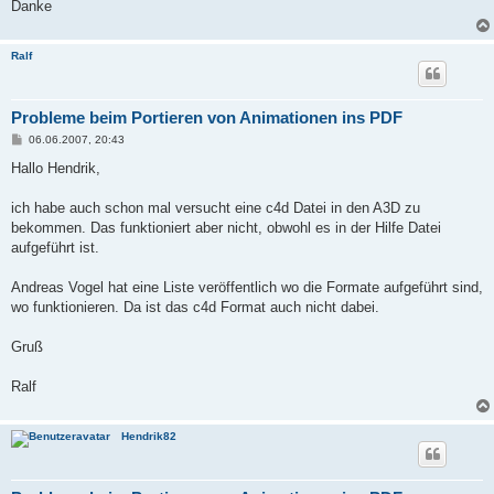
Danke
Ralf
Probleme beim Portieren von Animationen ins PDF
B
06.06.2007, 20:43
e
i
Hallo Hendrik,
t
r
a
ich habe auch schon mal versucht eine c4d Datei in den A3D zu
g
bekommen. Das funktioniert aber nicht, obwohl es in der Hilfe Datei
aufgeführt ist.
Andreas Vogel hat eine Liste veröffentlich wo die Formate aufgeführt sind,
wo funktionieren. Da ist das c4d Format auch nicht dabei.
Gruß
Ralf
Hendrik82