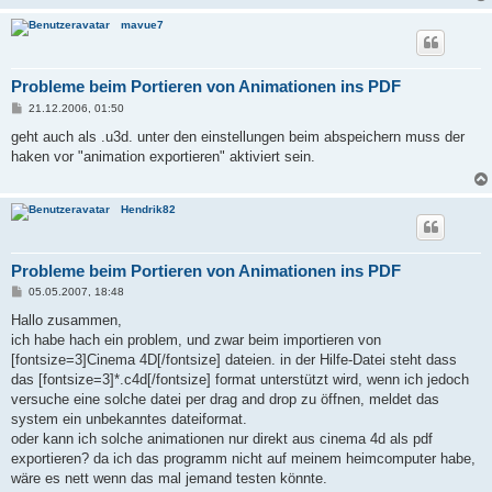
mavue7
Probleme beim Portieren von Animationen ins PDF
B
21.12.2006, 01:50
e
i
geht auch als .u3d. unter den einstellungen beim abspeichern muss der
t
haken vor "animation exportieren" aktiviert sein.
r
a
g
Hendrik82
Probleme beim Portieren von Animationen ins PDF
B
05.05.2007, 18:48
e
i
Hallo zusammen,
t
ich habe hach ein problem, und zwar beim importieren von
r
a
[fontsize=3]Cinema 4D[/fontsize] dateien. in der Hilfe-Datei steht dass
g
das [fontsize=3]*.c4d[/fontsize] format unterstützt wird, wenn ich jedoch
versuche eine solche datei per drag and drop zu öffnen, meldet das
system ein unbekanntes dateiformat.
oder kann ich solche animationen nur direkt aus cinema 4d als pdf
exportieren? da ich das programm nicht auf meinem heimcomputer habe,
wäre es nett wenn das mal jemand testen könnte.