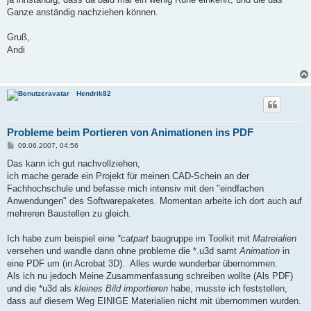
Ganze anständig nachziehen können.
Gruß,
Andi
Hendrik82
Probleme beim Portieren von Animationen ins PDF
B
09.06.2007, 04:56
e
i
Das kann ich gut nachvollziehen,
t
ich mache gerade ein Projekt für meinen CAD-Schein an der
r
a
Fachhochschule und befasse mich intensiv mit den "eindfachen
g
Anwendungen" des Softwarepaketes. Momentan arbeite ich dort auch auf
mehreren Baustellen zu gleich.
Ich habe zum beispiel eine
*catpart
baugruppe im Toolkit mit
Matreialien
versehen und wandle dann ohne probleme die *.u3d samt
Animation
in
eine PDF um (in Acrobat 3D). Alles wurde wunderbar übernommen.
Als ich nu jedoch Meine Zusammenfassung schreiben wollte (Als PDF)
und die *u3d als
kleines Bild importieren
habe, musste ich feststellen,
dass auf diesem Weg EINIGE Materialien nicht mit übernommen wurden.