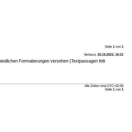
Seite
1
von
1
Verfasst:
25.10.2023, 16:21
chiedlichen Formatierungen versehen (Textpassagen fett
Alle Zeiten sind
UTC+02:00
Seite
1
von
1