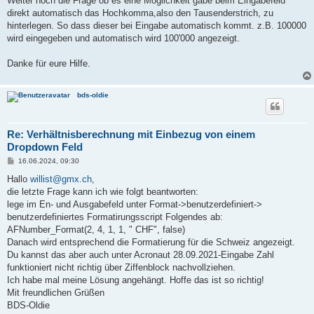
Weiter noch die Frage ob es eine Möglichkeit gäbe beim Eingabefeld
direkt automatisch das Hochkomma,also den Tausenderstrich, zu
hinterlegen. So dass dieser bei Eingabe automatisch kommt. z.B. 100000
wird eingegeben und automatisch wird 100'000 angezeigt.
Danke für eure Hilfe.
bds-oldie
Re: Verhältnisberechnung mit Einbezug von einem
Dropdown Feld
B
16.06.2024, 09:30
e
i
Hallo
willist@gmx.ch
,
t
die letzte Frage kann ich wie folgt beantworten:
r
a
lege im En- und Ausgabefeld unter Format->benutzerdefiniert->
g
benutzerdefiniertes Formatirungsscript Folgendes ab:
AFNumber_Format(2, 4, 1, 1, " CHF", false)
Danach wird entsprechend die Formatierung für die Schweiz angezeigt.
Du kannst das aber auch unter Acronaut 28.09.2021-Eingabe Zahl
funktioniert nicht richtig über Ziffenblock nachvollziehen.
Ich habe mal meine Lösung angehängt. Hoffe das ist so richtig!
Mit freundlichen Grüßen
BDS-Oldie