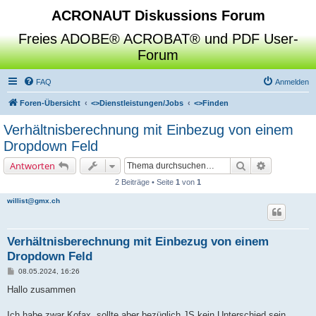
ACRONAUT Diskussions Forum
Freies ADOBE® ACROBAT® und PDF User-
Forum
FAQ
Anmelden
Foren-Übersicht
<>
Dienstleistungen/Jobs
<>
Finden
Verhältnisberechnung mit Einbezug von einem
Dropdown Feld
Suche
Erweiterte 
Antworten
2 Beiträge • Seite
1
von
1
willist@gmx.ch
Verhältnisberechnung mit Einbezug von einem
Dropdown Feld
B
08.05.2024, 16:26
e
i
Hallo zusammen
t
r
a
Ich habe zwar Kofax, sollte aber bezüglich JS kein Unterschied sein.