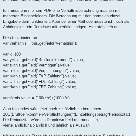
g
Ich müsste in meinem PDF eine Verhältnisberechnung machen mit
mehreren Eingabefeldern. Die Berechnung mit den normalen einzel
Eingabefeldern funktioniert. Aber bei einer Methode müsste ich noch als
Abhängigkeit ein Dorpdown mit berücksichtigen. Hier stehe ich an.
Dies funktioniert so.
var verhältnis = this.getField("Verhältnis");
var x=100
var y=this.getField("Bruttoeinkommen").value;
var z=this.getField("Vermögen").value;
var a=this.getField("Verpflichtungen").value;
var b=this.getField("FAP Zahlung").value;
var c=this.getField("FDE Zahlung").value;
var d=this.getField("FEP Zahlung").value;
verhältnis.value = (100/z*c)+(100/z*d)
Also folgendes wäre jetzt noch zusätzlich zu berechnen.
100/(Bruttoeinkommen-Verpflichtungen)*(Einzahlungsbetrag*Periodizität)
Die Periodizität wäre ein Dropdown Feld mit monatlich,
vierteljährlich,halbjährlich und jährlich als Auswahl.