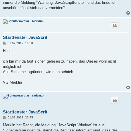
immer die Meldung "Warnung: JavaScriptfenster" und das finde ich
unschön. Lässt sich das vermeiden?
Merklin
Startfenster JavaScrit
B
01.02.2012, 18:58
e
i
Hallo,
t
r
a
ich bin mir da fast sicher, gelesen zu haben, das Dieses wohl nicht
g
möglich ist.
Aus Sicherheitsgründen, wie man schrieb.
VG Merklin
radzmar
Startfenster JavaScrit
B
01.02.2012, 20:45
e
i
Merklin hat Recht, die Meldung "JavaScript Window" ist aus
t
Sicherheitsgründen da, damit die Benutzer informiert sind, dass das