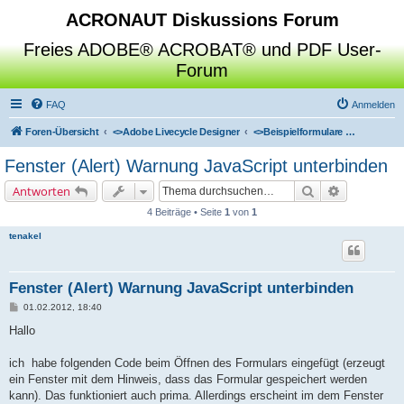
ACRONAUT Diskussions Forum
Freies ADOBE® ACROBAT® und PDF User-
Forum
FAQ
Anmelden
Foren-Übersicht
<>
Adobe Livecycle Designer
<>
Beispielformulare & Referenzgeschichten
Fenster (Alert) Warnung JavaScript unterbinden
Suche
Erweiterte 
Antworten
4 Beiträge • Seite
1
von
1
tenakel
Fenster (Alert) Warnung JavaScript unterbinden
B
01.02.2012, 18:40
e
i
Hallo
t
r
a
ich habe folgenden Code beim Öffnen des Formulars eingefügt (erzeugt
g
ein Fenster mit dem Hinweis, dass das Formular gespeichert werden
kann). Das funktioniert auch prima. Allerdings erscheint im dem Fenster