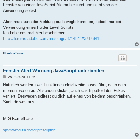
r
a
Fenster von einer JavaScript-Aktion her rührt und nicht von der
g
Anwendung selbst.
Aber, man kann die Meldung auch wegbekommen, jedoch nur bei
Verwendung eines Folder Level Scripts.
Ich habe das mal hier beschrieben:
http://forums.adobe.com/message/3714841#3714841
CharlesTaida
Fenster Alert Warnung JavaScript unterbinden
B
25.08.2020, 11:26
e
i
Natürlich werden zwei Funktionen gleichzeitig ausgeführt, da in dem
t
moment wo du auf Absenden klickst, auch das Inputfeld den Fokus
r
a
verliert. Deswegen solltest du dich auf eines von beidem beschränken.
g
Such dir was aus.
MfG Kambfhase
spam without a doctor prescription