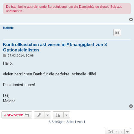
Du hast keine ausreichende Berechtigung, um die Dateianhänge dieses Beitrags
anzusehen.
Majorie
Kontrollkästchen aktivieren in Abhängigkeit von 3
Optionsfeldlisten
B
27.03.2014, 10:08
e
i
Hallo,
t
r
a
vielen herzlichen Dank für die perfekte, schnelle Hilfe!
g
Funktioniert super!
LG,
Majorie
Antworten
3 Beiträge • Seite
1
von
1
Gehe zu