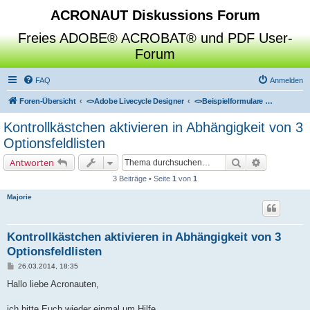
ACRONAUT Diskussions Forum
Freies ADOBE® ACROBAT® und PDF User-
Forum
FAQ
Anmelden
Foren-Übersicht
<>
Adobe Livecycle Designer
<>
Beispielformulare & Referenzgeschichten
Kontrollkästchen aktivieren in Abhängigkeit von 3
Optionsfeldlisten
Suche
Erweiterte 
Antworten
3 Beiträge • Seite
1
von
1
Majorie
Kontrollkästchen aktivieren in Abhängigkeit von 3
Optionsfeldlisten
B
26.03.2014, 18:35
e
i
Hallo liebe Acronauten,
t
r
a
ich bitte Euch wieder einmal um Hilfe.