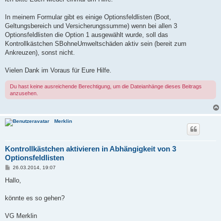
g
In meinem Formular gibt es einige Optionsfeldlisten (Boot,
Geltungsbereich und Versicherungssumme) wenn bei allen 3
Optionsfeldlisten die Option 1 ausgewählt wurde, soll das
Kontrollkästchen SBohneUmweltschäden aktiv sein (bereit zum
Ankreuzen), sonst nicht.
Vielen Dank im Voraus für Eure Hilfe.
Du hast keine ausreichende Berechtigung, um die Dateianhänge dieses Beitrags
anzusehen.
Merklin
Kontrollkästchen aktivieren in Abhängigkeit von 3
Optionsfeldlisten
B
26.03.2014, 19:07
e
i
Hallo,
t
r
a
könnte es so gehen?
g
VG Merklin