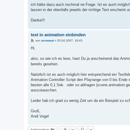
r
a
ich hätte dazu auch nochmal ne Frage. Ist es auch möglic
g
lassen in der ebenfalls jeweils der richtige Text erscheint 
Danke!!!
text in animation einbinden
B
von
acronaut
»
03.04.2007, 19:43
e
i
Hi,
t
r
a
also, so wie ich es lese, hast Du ja anscheinend das Anim
g
bereits gesehen.
Natürlich ist es auch möglich hier entsprechend ein Textf
Animation Controller Script den Playrange von 0 bis Ende 
besten alle 0,1 Sek. oder so abfragen (scene.animation.ge
auszutauschen.
Leider hab ich grad zu wenig Zeit um da ein Beispiel zu sc
Gruß,
Andi Vogel
Antworten