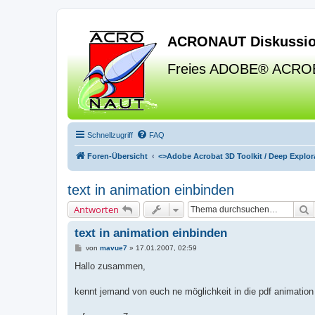
ACRONAUT Diskussio
Freies ADOBE® ACRO
Schnellzugriff
FAQ
Foren-Übersicht
<>
Adobe Acrobat 3D Toolkit / Deep Explora
text in animation einbinden
S
Antworten
text in animation einbinden
B
von
mavue7
»
17.01.2007, 02:59
e
i
Hallo zusammen,
t
r
a
kennt jemand von euch ne möglichkeit in die pdf animation
g