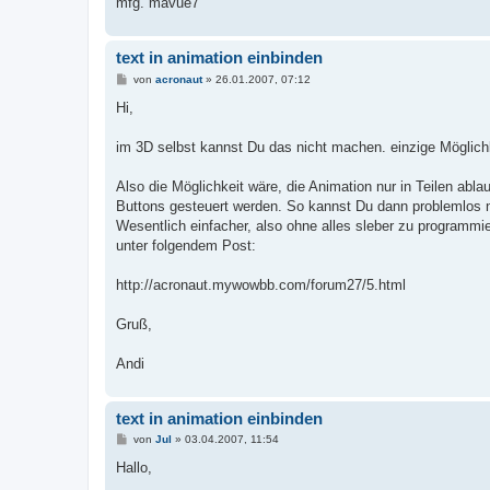
mfg. mavue7
text in animation einbinden
B
von
acronaut
»
26.01.2007, 07:12
e
i
Hi,
t
r
a
im 3D selbst kannst Du das nicht machen. einzige Möglichk
g
Also die Möglichkeit wäre, die Animation nur in Teilen abl
Buttons gesteuert werden. So kannst Du dann problemlos na
Wesentlich einfacher, also ohne alles sleber zu programm
unter folgendem Post:
http://acronaut.mywowbb.com/forum27/5.html
Gruß,
Andi
text in animation einbinden
B
von
Jul
»
03.04.2007, 11:54
e
i
Hallo,
t