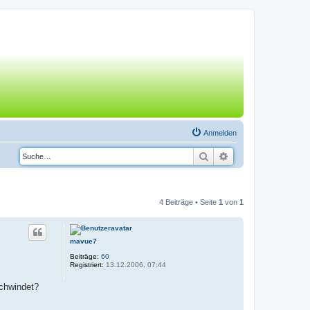
Anmelden
Suche
Erweiterte Suche
4 Beiträge • Seite
1
von
1
mavue7
Beiträge:
60
Registriert:
13.12.2006, 07:44
schwindet?