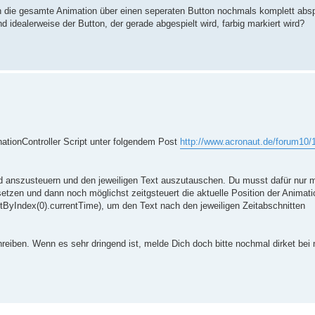
h die gesamte Animation über einen seperaten Button nochmals komplett absp
und idealerweise der Button, der gerade abgespielt wird, farbig markiert wird?
nationController Script unter folgendem Post
http://www.acronaut.de/forum10/
eld anszusteuern und den jeweiligen Text auszutauschen. Du musst dafür nur 
setzen und dann noch möglichst zeitgsteuert die aktuelle Position der Animat
tByIndex(0).currentTime), um den Text nach den jeweiligen Zeitabschnitten
hreiben. Wenn es sehr dringend ist, melde Dich doch bitte nochmal dirket bei 