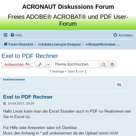
ACRONAUT Diskussions Forum
Freies ADOBE® ACROBAT® und PDF User-
Forum
FAQ
Anmelden
Foren-Übersicht
<>
Adobe Livecycle Designer
<>
Beispielformulare & Referenzgeschichten
Exel to PDF Rechner
Suche
Erweiterte 
Antworten
3 Beiträge • Seite
1
von
1
koelnneumann
Exel to PDF Rechner
B
10.03.2017, 10:20
e
i
Hallo Leute kann man die Excel Stunden auch in PDF so Realisieren wie
t
Sie in Excel ist.
r
a
g
Für Hilfe oder Antworten wäre ich Dankbar.
Muss den Anhang in *.pdf umbenennen da der Upload sonst nicht