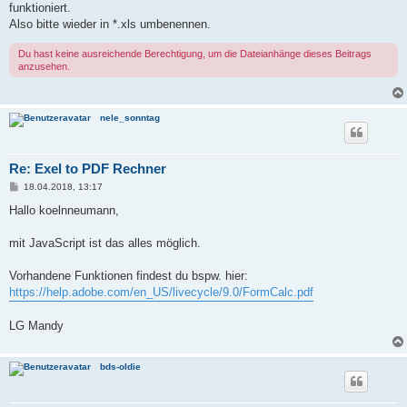
funktioniert.
Also bitte wieder in *.xls umbenennen.
Du hast keine ausreichende Berechtigung, um die Dateianhänge dieses Beitrags
anzusehen.
nele_sonntag
Re: Exel to PDF Rechner
B
18.04.2018, 13:17
e
i
Hallo koelnneumann,
t
r
a
mit JavaScript ist das alles möglich.
g
Vorhandene Funktionen findest du bspw. hier:
https://help.adobe.com/en_US/livecycle/9.0/FormCalc.pdf
LG Mandy
bds-oldie