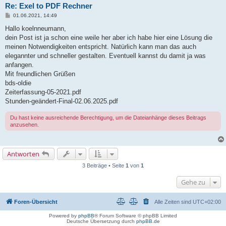
Re: Exel to PDF Rechner
B
01.06.2021, 14:49
e
i
Hallo koelnneumann,
t
dein Post ist ja schon eine weile her aber ich habe hier eine Lösung die
r
a
meinen Notwendigkeiten entspricht. Natürlich kann man das auch
g
elegannter und schneller gestalten. Eventuell kannst du damit ja was
anfangen.
Mit freundlichen Grüßen
bds-oldie
Zeiterfassung-05-2021.pdf
Stunden-geändert-Final-02.06.2025.pdf
Du hast keine ausreichende Berechtigung, um die Dateianhänge dieses Beitrags
anzusehen.
Antworten
3 Beiträge • Seite
1
von
1
Gehe zu
Foren-Übersicht
Alle Zeiten sind
UTC+02:00
Powered by
phpBB
® Forum Software © phpBB Limited
Deutsche Übersetzung durch
phpBB.de