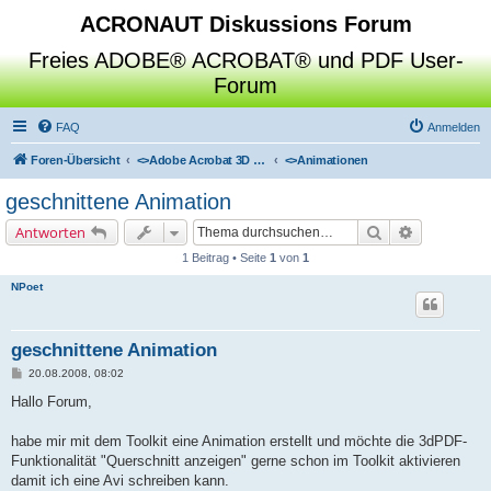
ACRONAUT Diskussions Forum
Freies ADOBE® ACROBAT® und PDF User-
Forum
FAQ
Anmelden
Foren-Übersicht
<>
Adobe Acrobat 3D Toolkit / Deep Exploration / SAP Visual Enterprise Author
<>
Animationen
geschnittene Animation
Suche
Erweiterte 
Antworten
1 Beitrag • Seite
1
von
1
NPoet
geschnittene Animation
B
20.08.2008, 08:02
e
i
Hallo Forum,
t
r
a
habe mir mit dem Toolkit eine Animation erstellt und möchte die 3dPDF-
g
Funktionalität "Querschnitt anzeigen" gerne schon im Toolkit aktivieren
damit ich eine Avi schreiben kann.