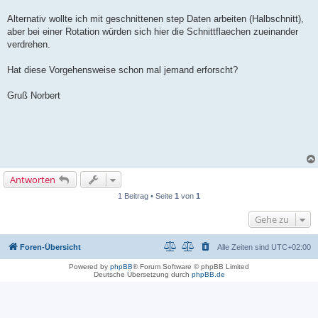
Alternativ wollte ich mit geschnittenen step Daten arbeiten (Halbschnitt),
aber bei einer Rotation würden sich hier die Schnittflaechen zueinander
verdrehen.
Hat diese Vorgehensweise schon mal jemand erforscht?
Gruß Norbert
Antworten
1 Beitrag • Seite
1
von
1
Gehe zu
Foren-Übersicht
Alle Zeiten sind
UTC+02:00
Powered by
phpBB
® Forum Software © phpBB Limited
Deutsche Übersetzung durch
phpBB.de